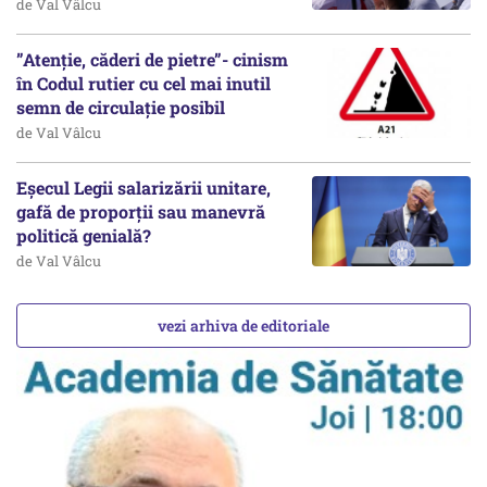
de Val Vâlcu
”Atenție, căderi de pietre”- cinism
în Codul rutier cu cel mai inutil
semn de circulație posibil
de Val Vâlcu
Eșecul Legii salarizării unitare,
gafă de proporții sau manevră
politică genială?
de Val Vâlcu
vezi arhiva de editoriale