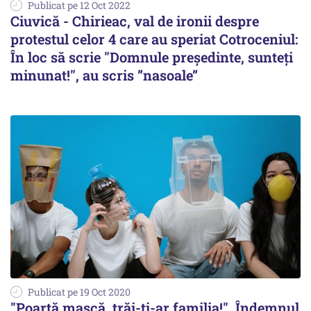
Publicat pe 12 Oct 2022
Ciuvică - Chirieac, val de ironii despre
protestul celor 4 care au speriat Cotroceniul:
În loc să scrie "Domnule preşedinte, sunteţi
minunat!", au scris ”nasoale”
Publicat pe 19 Oct 2020
"Poartă mască, trăi-ți-ar familia!". Îndemnul