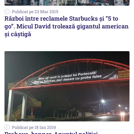
Publicat pe 23 Mar 2019
Război între reclamele Starbucks și ”5 to
go”. Micul David trolează gigantul american
și câștigă
Publicat pe 18 Ian 2019