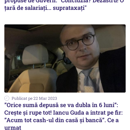
propuse de Guvern. "Concluzia? Dezastru! O
ţară de salariaţi... suprataxaţi"
Publicat pe 22 Mar 2023
”Orice sumă depusă se va dubla în 6 luni”:
Crește și rupe tot! Iancu Guda a intrat pe fir:
”Acum tot cash-ul din casă și bancă”. Ce a
urmat