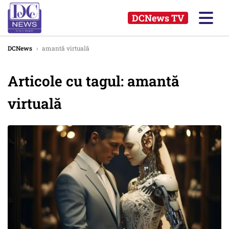
DCNews TV
DCNews
›
amantă virtuală
Articole cu tagul: amantă
virtuală