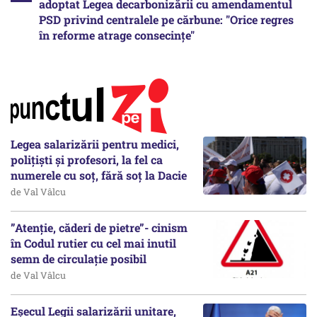
adoptat Legea decarbonizării cu amendamentul
PSD privind centralele pe cărbune: "Orice regres
în reforme atrage consecințe"
Legea salarizării pentru medici,
polițiști și profesori, la fel ca
numerele cu soț, fără soț la Dacie
de Val Vâlcu
”Atenție, căderi de pietre”- cinism
în Codul rutier cu cel mai inutil
semn de circulație posibil
de Val Vâlcu
Eșecul Legii salarizării unitare,