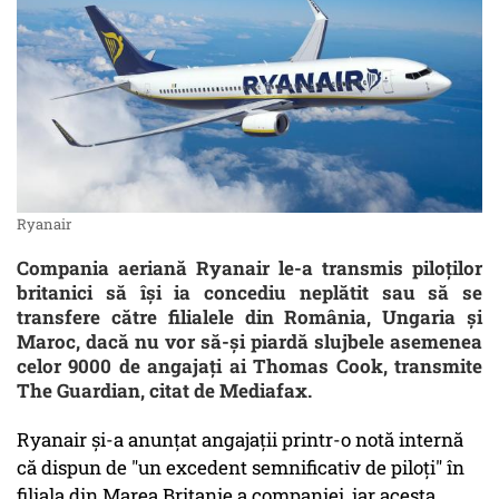
Ryanair
Compania aeriană Ryanair le-a transmis piloţilor
britanici să îşi ia concediu neplătit sau să se
transfere către filialele din România, Ungaria şi
Maroc, dacă nu vor să-şi piardă slujbele asemenea
celor 9000 de angajaţi ai Thomas Cook, transmite
The Guardian, citat de Mediafax.
Ryanair şi-a anunţat angajaţii printr-o notă internă
că dispun de "un excedent semnificativ de piloți" în
filiala din Marea Britanie a companiei, iar acesta