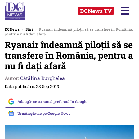
DCNews TV
DCNews
›
Stiri
›
Ryanair îndeamnă piloții să se transfere în România,
pentru a nu fi dați afară
Ryanair îndeamnă piloții să se
transfere în România, pentru a
nu fi dați afară
Autor:
Cătălina Burghelea
Data publicării: 28 Sep 2019
Adaugă-ne ca sursă preferată în Google
Urmărește-ne pe Google News