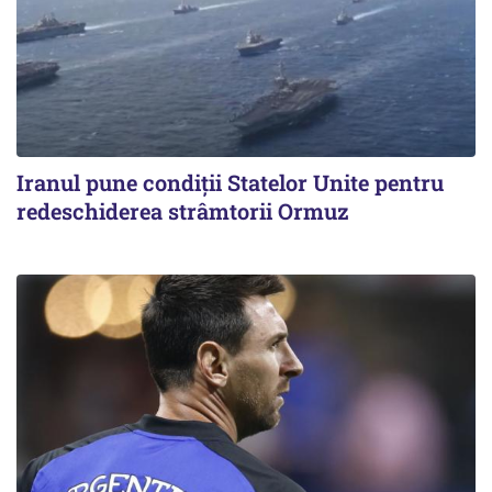
Iranul pune condiții Statelor Unite pentru
redeschiderea strâmtorii Ormuz