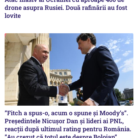
drone asupra Rusiei. Două rafinării au fost
lovite
”Fitch a spus-o, acum o spune și Moody’s”.
Președintele Nicușor Dan și lideri ai PNL,
reacții după ultimul rating pentru România.
”Au crezut că totul este despre Bolojan”