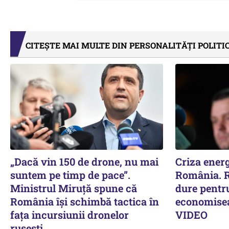
CITEȘTE MAI MULTE DIN PERSONALITĂȚI POLITI
„Dacă vin 150 de drone, nu mai
Criza energ
suntem pe timp de pace”.
România. R
Ministrul Miruţă spune că
dure pentru
România își schimbă tactica în
economiseas
fața incursiunii dronelor
VIDEO
rusești