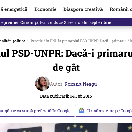
ză energetică
Economie
Diaspora creativă
Românii c
identificată. Ambasadoarea Ucrainei a fost convocată la Ministerul de
alități politice
›
Reacție din PNL la protocolul PSD-UNPR: Dacă-i primarul din 
lul PSD-UNPR: Dacă-i primarul
de gât
Autor:
Roxana Neagu
Data publicării: 04 Feb 2016
augă-ne ca sursă preferată în Google
Urmărește-ne pe Goog