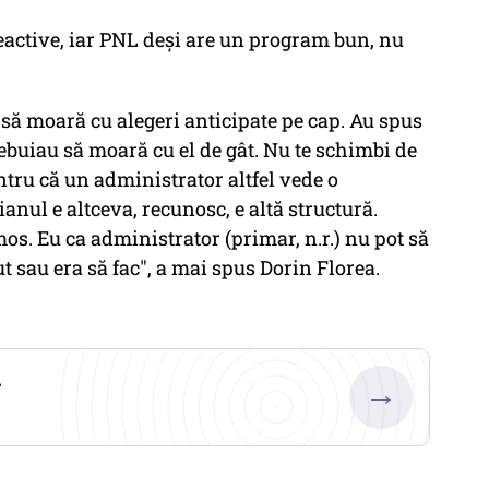
eactive, iar PNL deşi are un program bun, nu
 să moară cu alegeri anticipate pe cap. Au spus
rebuiau să moară cu el de gât. Nu te schimbi de
entru că un administrator altfel vede o
anul e altceva, recunosc, e altă structură.
mos. Eu ca administrator (primar, n.r.) nu pot să
t sau era să fac", a mai spus Dorin Florea.
.
→