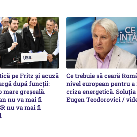
tică pe Fritz și acuză
Ce trebuie să ceară Româ
rgă după funcții:
nivel european pentru a 
 o mare greșeală.
criza energetică. Soluția 
an nu va mai fi
Eugen Teodorovici / vid
R nu va mai fi
l