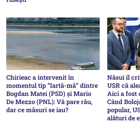
Chirieac a intervenit în
Năsui îl cri
momentul tip ”Iartă-mă” dintre
USR că alea
Bogdan Matei (PSD) și Mario
Aici a fost
De Mezzo (PNL): Vă pare rău,
Când Boloj
dar ce măsuri se iau?
popular, US
alături de e