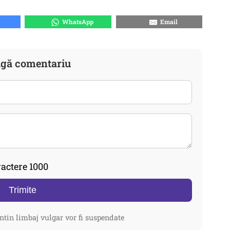
WhatsApp
Email
gă comentariu
actere 1000
Trimite
ntin limbaj vulgar vor fi suspendate