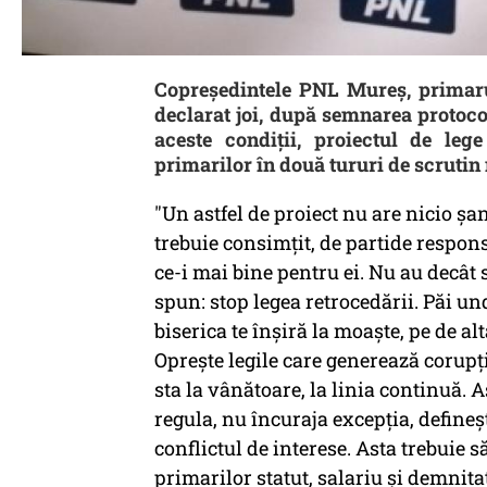
Copreşedintele PNL Mureş, primaru
declarat joi, după semnarea protoco
aceste condiţii, proiectul de lege
primarilor în două tururi de scrutin 
"Un astfel de proiect nu are nicio ş
trebuie consimţit, de partide respons
ce-i mai bine pentru ei. Nu au decât s
spun: stop legea retrocedării. Păi un
biserica te înşiră la moaşte, pe de al
Opreşte legile care generează corupţia
sta la vânătoare, la linia continuă. 
regula, nu încuraja excepţia, define
conflictul de interese. Asta trebuie s
primarilor statut, salariu şi demnita