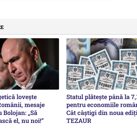
CE
etică lovește
Statul plătește până la 7
omânii, mesaje
pentru economiile român
 Bolojan: „Să
Cât câștigi din noua ediț
că el, nu noi!”
TEZAUR