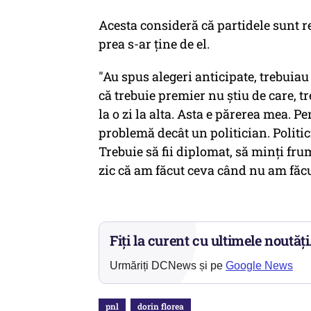
Acesta consideră că partidele sunt r
prea s-ar ţine de el.
"Au spus alegeri anticipate, trebuiau
că trebuie premier nu ştiu de care, t
la o zi la alta. Asta e părerea mea. P
problemă decât un politician. Politici
Trebuie să fii diplomat, să minţi fru
zic că am făcut ceva când nu am făcu
Fiți la curent cu ultimele noutăți
Urmăriți DCNews și pe
Google News
pnl
dorin florea