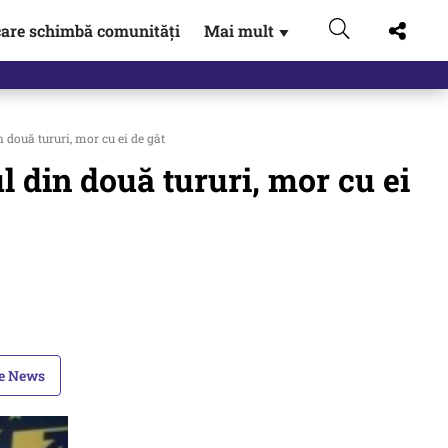
are schimbă comunități
Mai mult
▼
 Externe.…
două tururi, mor cu ei de gât
 din două tururi, mor cu ei
le News