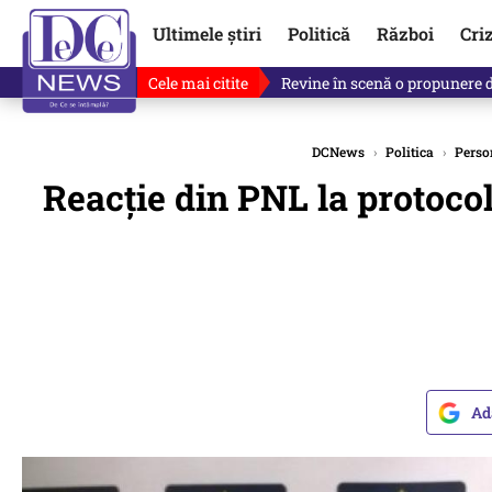
Ultimele știri
Politică
Război
Cri
Cele mai citite
Drona explodată în Bulgaria, 
DCNews
›
Politica
›
Person
Reacție din PNL la protoco
Ad