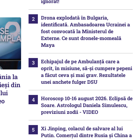
ignorat!
Drona explodată în Bulgaria,
identificată. Ambasadoarea Ucrainei a
fost convocată la Ministerul de
Externe. Ce sunt dronele-momeală
Maya
Echipajul de pe Ambulanță care a
oprit, în misiune, să-și cumpere pepeni
a făcut ceva și mai grav. Rezultatele
nia la
unei anchete fulger DSU
ieși din
lui
Horoscop 10-16 august 2026. Eclipsă de
eo
Soare. Astrologul Daniela Simulescu,
previziuni zodii - VIDEO
Xi Jinping, colacul de salvare al lui
Putin. Comerțul dintre Rusia și China a