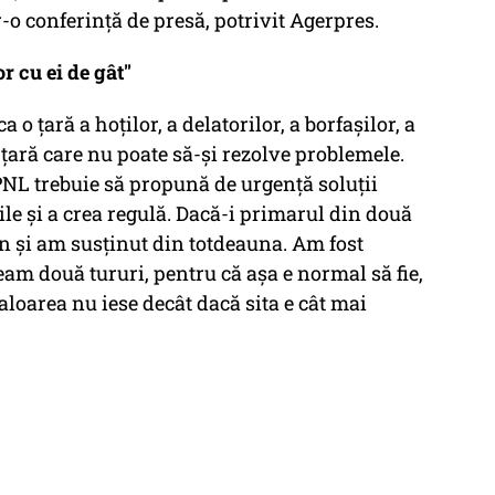
tr-o conferinţă de presă, potrivit Agerpres.
r cu ei de gât"
 o ţară a hoţilor, a delatorilor, a borfaşilor, a
o ţară care nu poate să-şi rezolve problemele.
PNL trebuie să propună de urgenţă soluţii
ile şi a crea regulă. Dacă-i primarul din două
ţin şi am susţinut din totdeauna. Am fost
eam două tururi, pentru că aşa e normal să fie,
valoarea nu iese decât dacă sita e cât mai