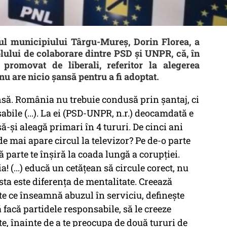
l municipiului Târgu-Mureş, Dorin Florea, a
lului de colaborare dintre PSD şi UNPR, că, în
 promovat de liberali, referitor la alegerea
nu are nicio şansă pentru a fi adoptat.
ansă. România nu trebuie condusă prin şantaj, ci
abile (...). La ei (PSD-UNPR, n.r.) deocamdată e
ă-şi aleagă primari în 4 tururi. De cinci ani
de mai apare circul la televizor? Pe de-o parte
tă parte te înşiră la coada lungă a corupţiei.
! (...) educă un cetăţean să circule corect, nu
Asta este diferenţa de mentalitate. Creează
şte ce înseamnă abuzul în serviciu, defineşte
ă facă partidele responsabile, să le creeze
te, înainte de a te preocupa de două tururi de