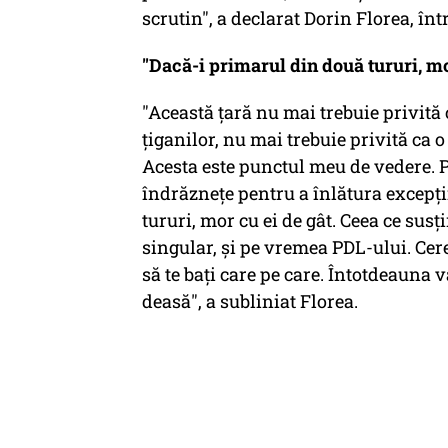
scrutin", a declarat Dorin Florea, în
"Dacă-i primarul din două tururi, mo
"Această ţară nu mai trebuie privită ca
ţiganilor, nu mai trebuie privită ca 
Acesta este punctul meu de vedere. 
îndrăzneţe pentru a înlătura excepţi
tururi, mor cu ei de gât. Ceea ce sus
singular, şi pe vremea PDL-ului. Cer
să te baţi care pe care. Întotdeauna 
deasă", a subliniat Florea.