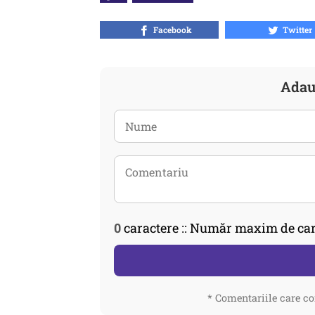
Facebook
Twitter
Adau
0
caractere :: Număr maxim de car
* Comentariile care co