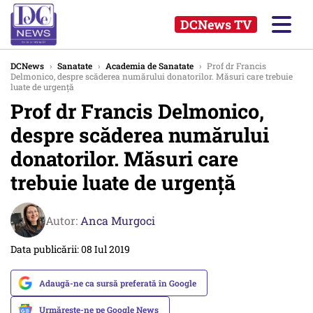
DCNews TV
DCNews
›
Sanatate
›
Academia de Sanatate
›
Prof dr Francis
Delmonico, despre scăderea numărului donatorilor. Măsuri care trebuie
luate de urgență
Prof dr Francis Delmonico,
despre scăderea numărului
donatorilor. Măsuri care
trebuie luate de urgență
Autor:
Anca Murgoci
Data publicării: 08 Iul 2019
Adaugă-ne ca sursă preferată în Google
Urmărește-ne pe Google News