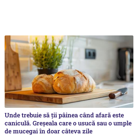
Unde trebuie să ții pâinea când afară este
caniculă. Greșeala care o usucă sau o umple
de mucegai în doar câteva zile