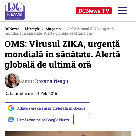
DCNews TV
DCNews
›
Lifestyle
›
Magazin
›
OMS: Virusul ZIKA, urgență
mondială în sănătate. Alertă globală de ultimă oră
OMS: Virusul ZIKA, urgență
mondială în sănătate. Alertă
globală de ultimă oră
Autor:
Roxana Neagu
Data publicării: 01 Feb 2016
Adaugă-ne ca sursă preferată în Google
Urmărește-ne pe Google News