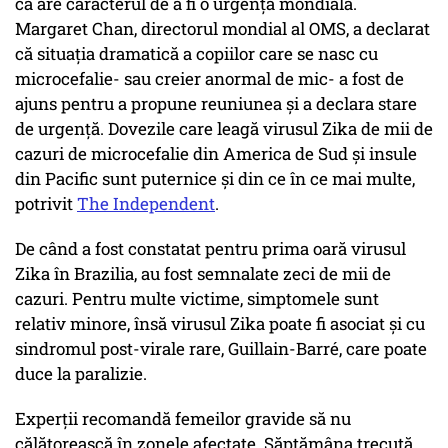
că are caracterul de a fi o urgență mondială.
Margaret Chan, directorul mondial al OMS, a declarat
că situația dramatică a copiilor care se nasc cu
microcefalie- sau creier anormal de mic- a fost de
ajuns pentru a propune reuniunea și a declara stare
de urgență. Dovezile care leagă virusul Zika de mii de
cazuri de microcefalie din America de Sud și insule
din Pacific sunt puternice și din ce în ce mai multe,
potrivit
The Independent
.
De când a fost constatat pentru prima oară virusul
Zika în Brazilia, au fost semnalate zeci de mii de
cazuri. Pentru multe victime, simptomele sunt
relativ minore, însă virusul Zika poate fi asociat și cu
sindromul post-virale rare, Guillain-Barré, care poate
duce la paralizie.
Experții recomandă femeilor gravide să nu
călătorească în zonele afectate. Săptămâna trecută,