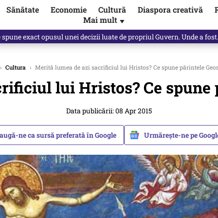
Sănătate
Economie
Cultură
Diaspora creativă
Mai mult
▼
, public, lui Ilie Bolojan / video
›
Cultura
›
Merită lumea de azi sacrificiul lui Hristos? Ce spune părintele Geo
rificiul lui Hristos? Ce spune 
Data publicării: 08 Apr 2015
augă-ne ca sursă preferată în Google
Urmărește-ne pe Goog