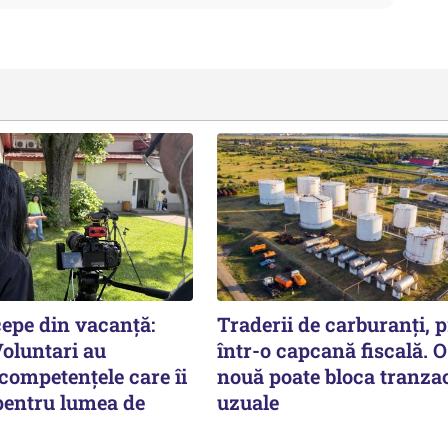
cepe din vacanță:
Traderii de carburanți, p
Voluntari au
într-o capcană fiscală. O
competențele care îi
nouă poate bloca tranzac
pentru lumea de
uzuale