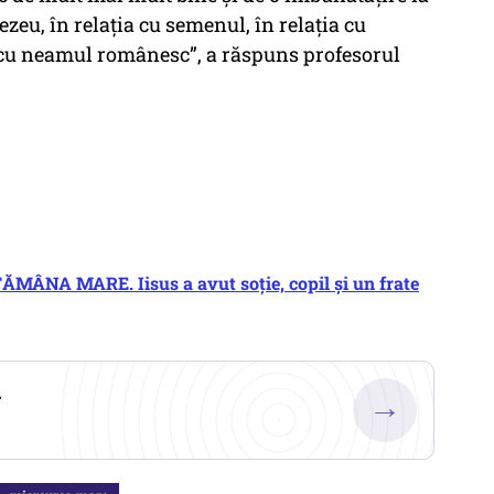
ezeu, în relația cu semenul, în relația cu
a cu neamul românesc”, a răspuns profesorul
ĂMÂNA MARE. Iisus a avut soție, copil și un frate
.
→