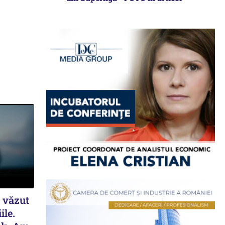
a văzut
ile.