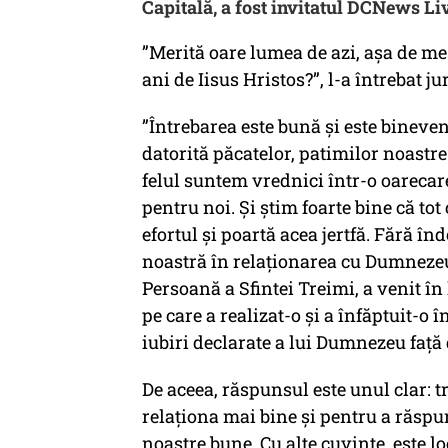
Capitală, a fost invitatul DCNews L
”Merită oare lumea de azi, așa de mes
ani de Iisus Hristos?”, l-a întrebat j
”Întrebarea este bună și este bineven
datorită păcatelor, patimilor noastre 
felul suntem vrednici într-o oarecar
pentru noi. Și știm foarte bine că tot
efortul și poartă acea jertfă. Fără în
noastră în relaționarea cu Dumnezeu
Persoană a Sfintei Treimi, a venit în
pe care a realizat-o și a înfăptuit-o
iubiri declarate a lui Dumnezeu față 
De aceea, răspunsul este unul clar: 
relaționa mai bine și pentru a răspun
noastre bune. Cu alte cuvinte, este l