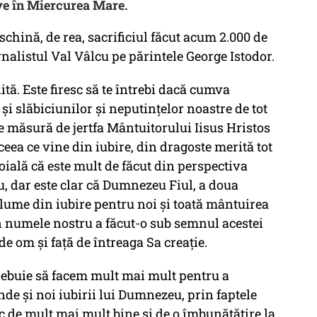
ive în Miercurea Mare.
chină, de rea, sacrificiul făcut acum 2.000 de
urnalistul Val Vâlcu pe părintele George Istodor.
ită. Este firesc să te întrebi dacă cumva
și slăbiciunilor și neputințelor noastre de tot
e măsură de jertfa Mântuitorului Iisus Hristos
 ceea ce vine din iubire, din dragoste merită tot
doială că este mult de făcut din perspectiva
, dar este clar că Dumnezeu Fiul, a doua
 lume din iubire pentru noi și toată mântuirea
 în numele nostru a făcut-o sub semnul acestei
de om și față de întreaga Sa creație.
trebuie să facem mult mai mult pentru a
de și noi iubirii lui Dumnezeu, prin faptele
oc de mult mai mult bine și de o îmbunătățire la