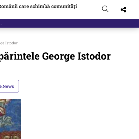
Românii care schimbă comunități
rge Istodor
părintele George Istodor
le News