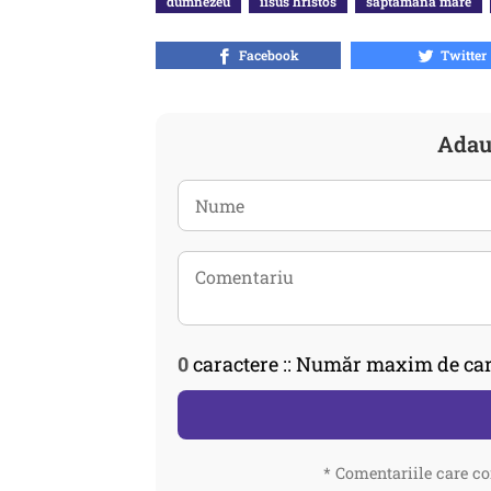
dumnezeu
iisus hristos
saptamana mare
Facebook
Twitter
Adau
0
caractere :: Număr maxim de car
* Comentariile care co