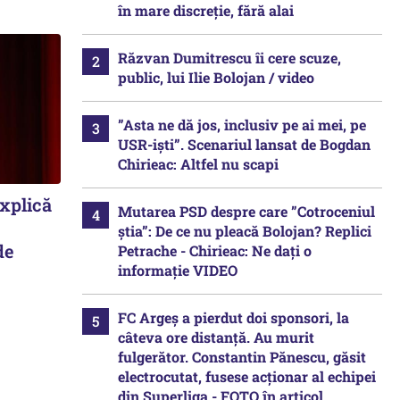
în mare discreție, fără alai
Răzvan Dumitrescu îi cere scuze,
public, lui Ilie Bolojan / video
”Asta ne dă jos, inclusiv pe ai mei, pe
USR-iști”. Scenariul lansat de Bogdan
Chirieac: Altfel nu scapi
explică
Mutarea PSD despre care ”Cotroceniul
știa”: De ce nu pleacă Bolojan? Replici
de
Petrache - Chirieac: Ne dați o
informație VIDEO
FC Argeș a pierdut doi sponsori, la
câteva ore distanță. Au murit
fulgerător. Constantin Pănescu, găsit
electrocutat, fusese acționar al echipei
din Superliga - FOTO în articol