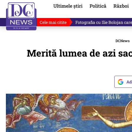
Ultimele știri
Politică
Război
Cele mai citite
Răzvan Dumitrescu îi cere scuze
DCNews
Merită lumea de azi sac
Ad