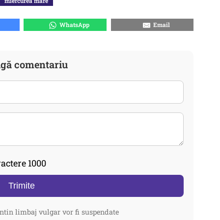
miercurea mare
WhatsApp
Email
gă comentariu
actere 1000
Trimite
ntin limbaj vulgar vor fi suspendate