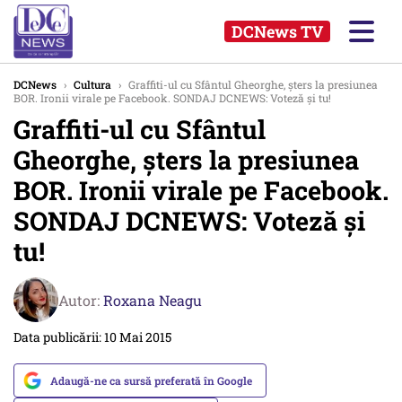
DCNews TV
DCNews
›
Cultura
›
Graffiti-ul cu Sfântul Gheorghe, șters la presiunea
BOR. Ironii virale pe Facebook. SONDAJ DCNEWS: Voteză și tu!
Graffiti-ul cu Sfântul
Gheorghe, șters la presiunea
BOR. Ironii virale pe Facebook.
SONDAJ DCNEWS: Voteză și
tu!
Autor:
Roxana Neagu
Data publicării: 10 Mai 2015
Adaugă-ne ca sursă preferată în Google