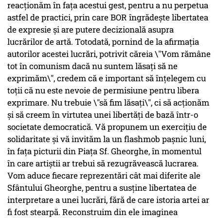
reacţionăm în faţa acestui gest, pentru a nu perpetua
astfel de practici, prin care BOR îngrădeşte libertatea
de expresie şi are putere decizională asupra
lucrărilor de artă. Totodată, pornind de la afirmaţia
autorilor acestei lucrări, potrivit căreia \"Vom rămâne
tot în comunism dacă nu suntem lăsați să ne
exprimăm\", credem că e important să înţelegem cu
toţii că nu este nevoie de permisiune pentru libera
exprimare. Nu trebuie \"să fim lăsaţi\", ci să acţionăm
şi să creem în virtutea unei libertăţi de bază într-o
societate democratică. Vă propunem un exerciţiu de
solidaritate şi vă invităm la un flashmob paşnic luni,
în faţa picturii din Piaţa Sf. Gheorghe, în momentul
în care artiştii ar trebui să rezugrăvească lucrarea.
Vom aduce fiecare reprezentări cât mai diferite ale
Sfântului Gheorghe, pentru a susţine libertatea de
interpretare a unei lucrări, fără de care istoria artei ar
fi fost stearpă. Reconstruim din ele imaginea