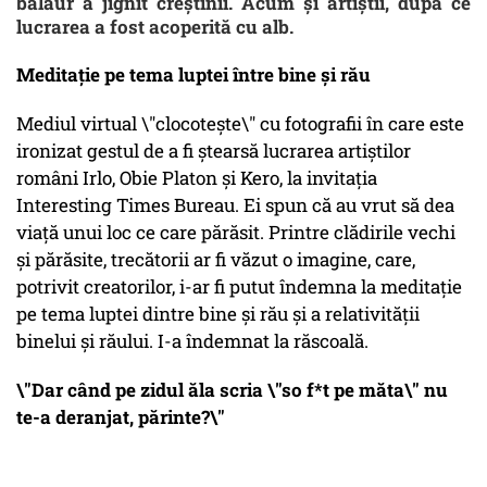
balaur a jignit creștinii. Acum și artiștii, după ce
lucrarea a fost acoperită cu alb.
Meditație pe tema luptei între bine și rău
Mediul virtual \"clocotește\" cu fotografii în care este
ironizat gestul de a fi ștearsă lucrarea artiștilor
români Irlo, Obie Platon şi Kero, la invitația
Interesting Times Bureau. Ei spun că au vrut să dea
viață unui loc ce care părăsit. Printre clădirile vechi
și părăsite, trecătorii ar fi văzut o imagine, care,
potrivit creatorilor, i-ar fi putut îndemna la meditație
pe tema luptei dintre bine şi rău şi a relativităţii
binelui şi răului. I-a îndemnat la răscoală.
\"Dar când pe zidul ăla scria \"so f*t pe măta\" nu
te-a deranjat, părinte?\"