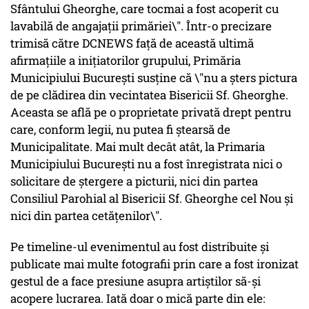
Sfântului Gheorghe, care tocmai a fost acoperit cu
lavabilă de angajaţii primăriei\". Într-o precizare
trimisă către DCNEWS față de această ultimă
afirmațiile a inițiatorilor grupului, Primăria
Municipiului București susține că \"nu a șters pictura
de pe clădirea din vecintatea Bisericii Sf. Gheorghe.
Aceasta se află pe o proprietate privată drept pentru
care, conform legii, nu putea fi ștearsă de
Municipalitate. Mai mult decât atât, la Primaria
Municipiului București nu a fost înregistrata nici o
solicitare de ștergere a picturii, nici din partea
Consiliul Parohial al Bisericii Sf. Gheorghe cel Nou și
nici din partea cetățenilor\".
Pe timeline-ul evenimentul au fost distribuite și
publicate mai multe fotografii prin care a fost ironizat
gestul de a face presiune asupra artiștilor să-și
acopere lucrarea. Iată doar o mică parte din ele: