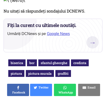
Nu uitați să răspundeți sondajului DCNEWS.
Fiți la curent cu ultimele noutăți.
Urmăriți DCNews și pe
Google News
→
biserica
bor
sfantul gheorghe
credinta
pictura
pictura murala
graffiti
Twitter
Email
Facebook
WhatsApp