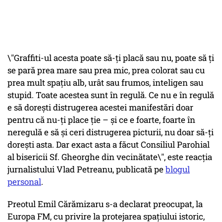
\"Graffiti-ul acesta poate să-ţi placă sau nu, poate să ţi
se pară prea mare sau prea mic, prea colorat sau cu
prea mult spaţiu alb, urât sau frumos, inteligen sau
stupid. Toate acestea sunt în regulă. Ce nu e în regulă
e să doreşti distrugerea acestei manifestări doar
pentru că nu-ţi place ţie – şi ce e foarte, foarte în
neregulă e să şi ceri distrugerea picturii, nu doar să-ţi
doreşti asta. Dar exact asta a făcut Consiliul Parohial
al bisericii Sf. Gheorghe din vecinătate\", este reacția
jurnalistului Vlad Petreanu, publicată pe
blogul
personal
.
Preotul Emil Cărămizaru s-a declarat preocupat, la
Europa FM, cu privire la protejarea spațiului istoric,