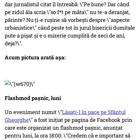
dar jurnalistul citat îl întreabă: \"Pe bune? Dar când
pe zidul ăla scria \"so f*t pe măta\" nu te-a deranjat,
părinte? Nu ţi-e ruşine să vorbeşti despre \"aspecte
urbanistice\" când peste tot în jurul bisericii dumitale
pute a pişat şi e o mizerie cumplită de zeci de ani,
deja?\".
Acum pictura arată așa:
Flashmod pașnic, luni
Un eveniment numit \"
Lăsați-l în pace pe Sfântul
Gheorghe
\" a fost inițiat pe pagina de Facebook prin
care este organizat un flashmod pașnic, anunțat
pentru luni, la ora 18:00: \"Credem că e important să