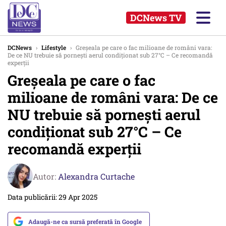
DCNews TV
DCNews
›
Lifestyle
›
Greșeala pe care o fac milioane de români vara:
De ce NU trebuie să pornești aerul condiționat sub 27°C – Ce recomandă
experții
Greșeala pe care o fac
milioane de români vara: De ce
NU trebuie să pornești aerul
condiționat sub 27°C – Ce
recomandă experții
Autor:
Alexandra Curtache
Data publicării: 29 Apr 2025
Adaugă-ne ca sursă preferată în Google