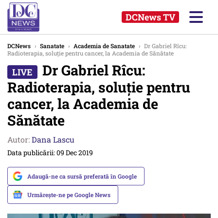
DCNews TV
DCNews
›
Sanatate
›
Academia de Sanatate
›
Dr Gabriel Rîcu:
Radioterapia, soluție pentru cancer, la Academia de Sănătate
Dr Gabriel Rîcu:
Radioterapia, soluție pentru
cancer, la Academia de
Sănătate
Autor:
Dana Lascu
Data publicării: 09 Dec 2019
Adaugă-ne ca sursă preferată în Google
Urmărește-ne pe Google News