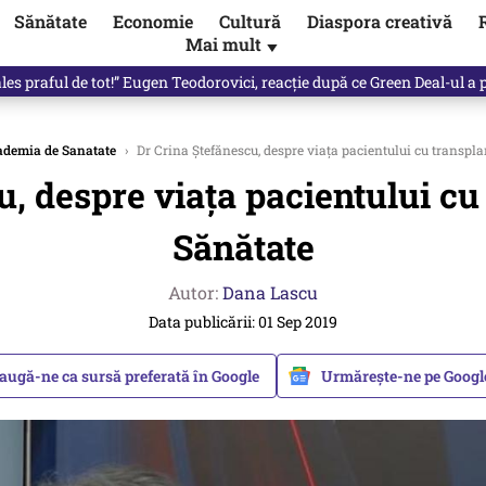
Sănătate
Economie
Cultură
Diaspora creativă
Mai mult
▼
les praful de tot!” Eugen Teodorovici, reacție după ce Green Deal-ul a
demia de Sanatate
›
Dr Crina Ștefănescu, despre viața pacientului cu transpl
u, despre viața pacientului cu
Sănătate
Autor:
Dana Lascu
Data publicării: 01 Sep 2019
augă-ne ca sursă preferată în Google
Urmărește-ne pe Goog