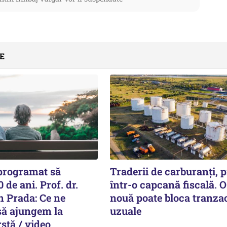
E
programat să
Traderii de carburanți, p
 de ani. Prof. dr.
într-o capcană fiscală. O
n Prada: Ce ne
nouă poate bloca tranzac
să ajungem la
uzuale
stă / video