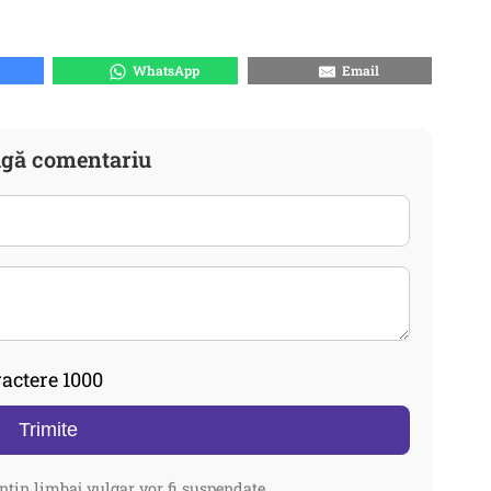
WhatsApp
Email
gă comentariu
actere 1000
Trimite
ntin limbaj vulgar vor fi suspendate