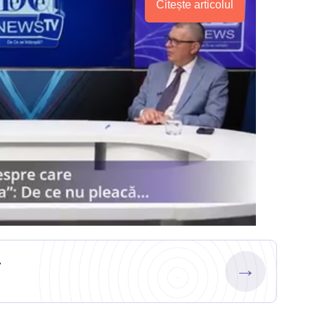
Citește articolul
.
→