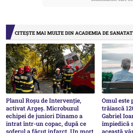
CITEȘTE MAI MULTE DIN ACADEMIA DE SANATAT
Planul Roşu de Intervenţie,
Omul este 
activat Argeş. Microbuzul
trăiască 120
echipei de juniori Dinamo a
Gabriel Ioa
intrat într-un copac, după ce
împiedică 
șoferul a făcut infarct. Un mort
această vâr