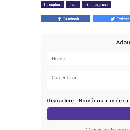
transplant
ficat
irinel popescu
Facebook
Twitter
Adau
0
caractere :: Număr maxim de car
* Comentariile care co