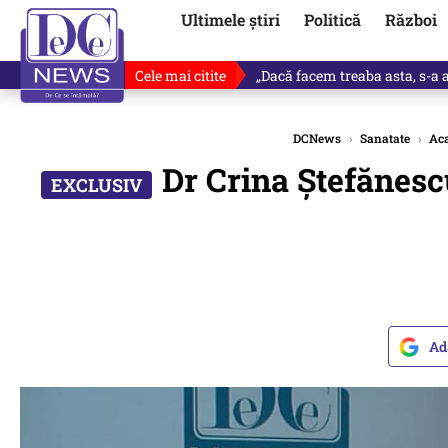
Ultimele știri
Politică
Război
Cele mai citite
„Dacă facem treaba asta, s-a a
DCNews
›
Sanatate
›
Aca
Dr Crina Ștefănesc
Ad