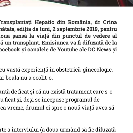
 Transplantați Hepatic din România, dr Crina
tate, ediția de luni, 2 septembrie 2019, pentru
oua șansă la viață din punctul de vedere al
ă un transplant. Emisiunea va fi difuzată de la
 Facebook și canalele de Youtube ale DC News și
u vastă experiență în obstetrică-ginecologie.
ar boala nu a ocolit-o.
untă de ficat și că nu există tratament care s-o
u ficat și, deși se începuse programul de
cea vreme, drumul ei spre o nouă viață avea să
rte a interviului (a doua urmând să fie difuzată