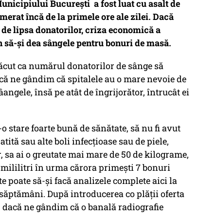
nicipiului Bucureşti a fost luat cu asalt de
merat încă de la primele ore ale zilei. Dacă
de lipsa donatorilor, criza economică a
n să-și dea sângele pentru bonuri de masă.
 făcut ca numărul donatorilor de sânge să
acă ne gândim că spitalele au o mare nevoie de
angele, însă pe atât de îngrijorător, întrucât ei
-o stare foarte bună de sănătate, să nu fi avut
patită sau alte boli infecţioase sau de piele,
, sa ai o greutate mai mare de 50 de kilograme,
e mililitri în urma cărora primeşti 7 bonuri
te poate să-şi facă analizele complete aici la
 săptămâni. După introducerea co plății oferta
i, dacă ne gândim că o banală radiografie