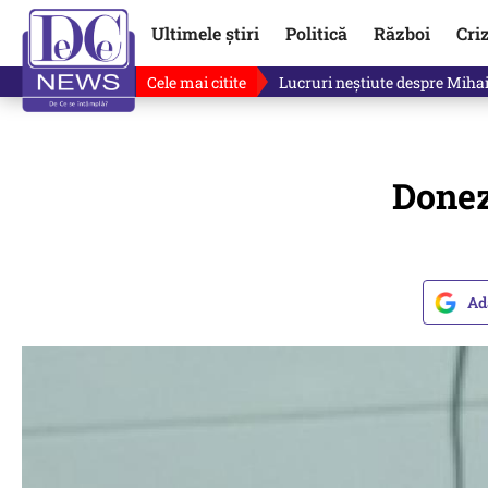
Ultimele știri
Politică
Război
Cri
Cele mai citite
Lucruri neștiute despre Mihai 
Donez
Ad