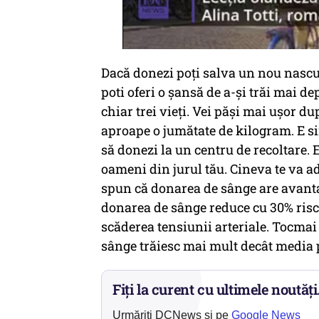
Dacă donezi poţi salva un nou nascut,
poti oferi o şansă de a-şi trăi mai d
chiar trei vieţi. Vei păşi mai uşor du
aproape o jumătate de kilogram. E si
să donezi la un centru de recoltare. E
oameni din jurul tău. Cineva te va ad
spun că donarea de sânge are avanta
donarea de sânge reduce cu 30% riscu
scăderea tensiunii arteriale. Tocmai 
sânge trăiesc mai mult decât media 
Fiți la curent cu ultimele noutăți
Urmăriți DCNews și pe
Google News