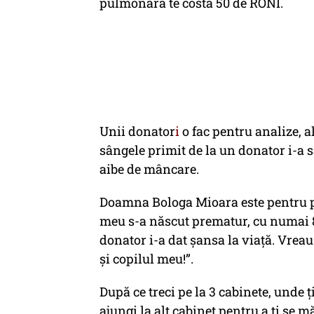
pulmonară te costă 50 de RONI.
Unii donator
i
o fac pentru analize, al
sângele primit de la un donator i-a s
aibe de mâncare.
Doamna Bologa Mioara este pentru pr
meu s-a născut prematur, cu numai 8
donator i-a dat şansa la viaţă. Vreau
şi copilul meu!”.
După ce treci pe la 3 cabinete, unde ţ
ajungi la alt cabinet pentru a ţi se 