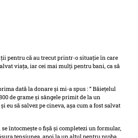
ţii pentru că au trecut printr-o situaţie în care
alvat viaţa, iar cei mai mulţi pentru bani, ca să
ima dată la donare şi mi-a spus : “ Băieţelul
00 de grame şi sângele primit de la un
 şi eu să salvez pe cineva, aşa cum a fost salvat
i se întocmeşte o fişă şi completezi un formular,
măsura tensiunea, apoi la un altul pentru proba