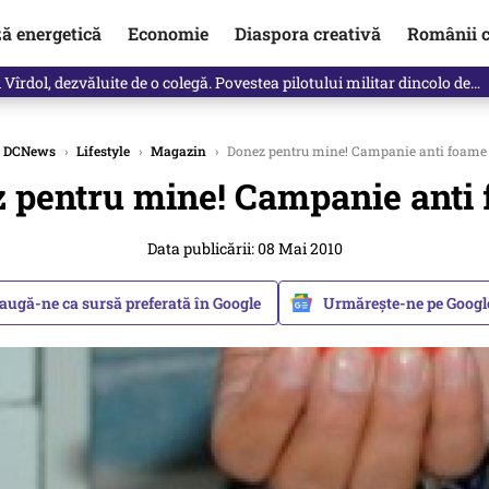
ză energetică
Economie
Diaspora creativă
Românii c
Vîrdol, dezvăluite de o colegă. Povestea pilotului militar dincolo de…
DCNews
›
Lifestyle
›
Magazin
›
Donez pentru mine! Campanie anti foame
 pentru mine! Campanie anti
Data publicării: 08 Mai 2010
augă-ne ca sursă preferată în Google
Urmărește-ne pe Goog