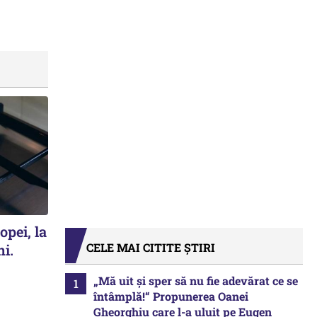
opei, la
CELE MAI CITITE ȘTIRI
ni.
„Mă uit și sper să nu fie adevărat ce se
întâmplă!“ Propunerea Oanei
Gheorghiu care l-a uluit pe Eugen