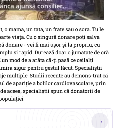
 o mama, un tata, un frate sau o sora. Tu le
eparte viaţa. Cu o singură donare poţi salva
pă donare - vei fi mai uşor şi la propriu, cu
mplu si rapid. Durează doar o jumatate de oră
 un mod de a arăta că-ţi pasă ce ceilalţi
mira sigur pentru gestul făcut. Specialiştii
je multiple. Studii recente au demons-trat că
l de apariţie a bolilor cardiovasculare, prin
de aceea, specialiştii spun că donatorii de
populaţiei.
.
→