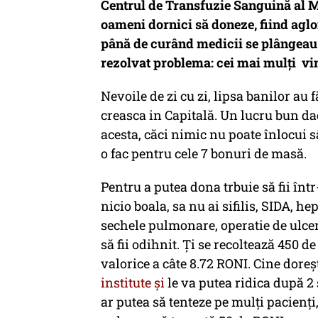
Centrul de Transfuzie Sanguină al Mu
oameni dornici să doneze, fiind aglo
până de curând medicii se plângeau 
rezolvat problema: cei mai mulți vi
Nevoile de zi cu zi, lipsa banilor au
creasca in Capitală. Un lucru bun d
acesta, căci nimic nu poate înlocui sâ
o fac pentru cele 7 bonuri de masă.
Pentru a putea dona trbuie să fii într
nicio boala, sa nu ai sifilis, SIDA, he
sechele pulmonare, operatie de ulcer
să fii odihnit. Ţi se recoltează 450 d
valorice a câte 8.72 RONI. Cine doreş
institute şi
le va putea ridica după 2
ar putea să tenteze pe mulți pacienț