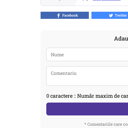
Facebook
Twitter
Adau
0
caractere :: Număr maxim de car
* Comentariile care co