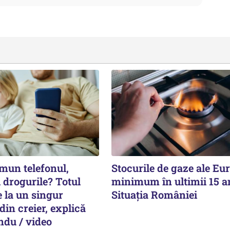
mun telefonul,
Stocurile de gaze ale Eur
i drogurile? Totul
minimum în ultimii 15 a
 la un singur
Situația României
in creier, explică
du / video