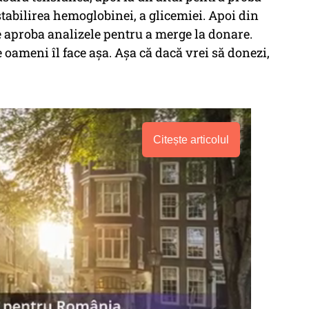
stabilirea hemoglobinei, a glicemiei. Apoi din
se aproba analizele pentru a merge la donare.
e oameni îl face aşa. Aşa că dacă vrei să donezi,
Citește articolul