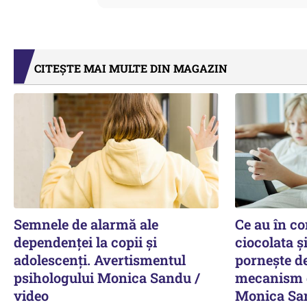
CITEȘTE MAI MULTE DIN MAGAZIN
Semnele de alarmă ale
Ce au în co
dependenței la copii și
ciocolata ș
adolescenți. Avertismentul
pornește de
psihologului Monica Sandu /
mecanism d
video
Monica San