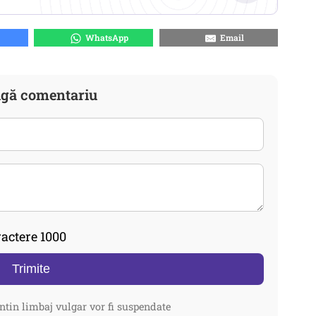
WhatsApp
Email
gă comentariu
actere 1000
Trimite
ntin limbaj vulgar vor fi suspendate