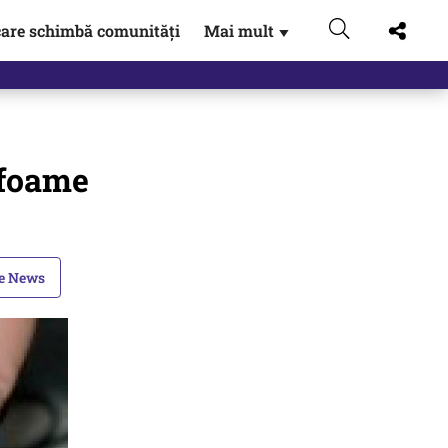
are schimbă comunități
Mai mult
▼
 foame
le News