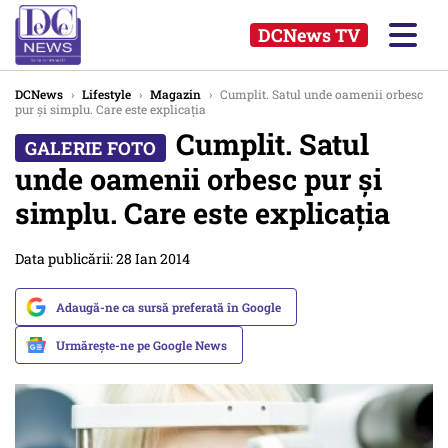
DCNews TV
DCNews
›
Lifestyle
›
Magazin
›
Cumplit. Satul unde oamenii orbesc
pur și simplu. Care este explicația
Cumplit. Satul
unde oamenii orbesc pur și
simplu. Care este explicația
Data publicării: 28 Ian 2014
Adaugă-ne ca sursă preferată în Google
Urmărește-ne pe Google News