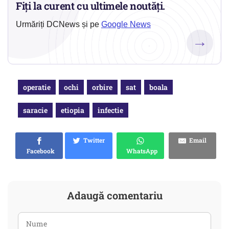
Fiți la curent cu ultimele noutăți.
Urmăriți DCNews și pe
Google News
→
operatie
ochi
orbire
sat
boala
saracie
etiopia
infectie
Twitter
Email
Facebook
WhatsApp
Adaugă comentariu