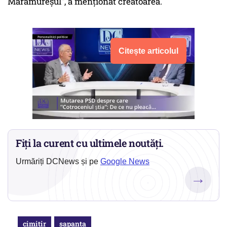
Maramureșul", a menționat creatoarea.
Citește articolul
Fiți la curent cu ultimele noutăți.
Urmăriți DCNews și pe
Google News
→
cimitir
sapanta