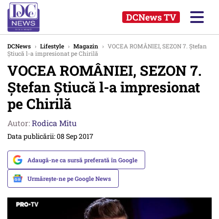
DCNews TV
DCNews
›
Lifestyle
›
Magazin
›
VOCEA ROMÂNIEI, SEZON 7. Ştefan
Ştiucă l-a impresionat pe Chirilă
VOCEA ROMÂNIEI, SEZON 7.
Ştefan Ştiucă l-a impresionat
pe Chirilă
Autor:
Rodica Mitu
Data publicării: 08 Sep 2017
Adaugă-ne ca sursă preferată în Google
Urmărește-ne pe Google News