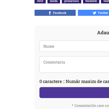
2013
moda
primavara
tendinte
ves
Facebook
Twitter
Adau
0
caractere :: Număr maxim de car
* Comentariile care co