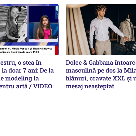
estru, o stea în
Dolce & Gabbana întoar
la doar 7 ani: De la
masculină pe dos la Mil
e modeling la
blănuri, cravate XXL și 
entru artă / VIDEO
mesaj neașteptat