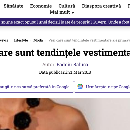
Sănătate
Economie
Cultură
Diaspora creativă
Mai mult
▼
spre „omul harnic“ / video
News
›
Lifestyle
›
Modă
›
Vezi care sunt tendințele vestimentare ale primăv
are sunt tendințele vestiment
Autor:
Badoiu Raluca
Data publicării: 21 Mar 2013
augă-ne ca sursă preferată în Google
Urmărește-ne pe Goog