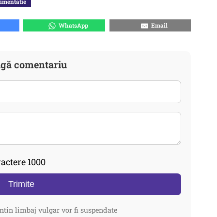
timentatie
WhatsApp
Email
gă comentariu
actere 1000
Trimite
ntin limbaj vulgar vor fi suspendate