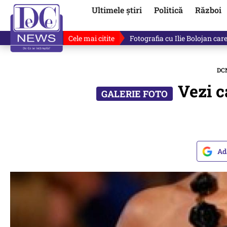
Ultimele știri
Politică
Război
Cele mai citite
Ilie Bolojan, gafă în direct de
DC
Vezi c
Ad