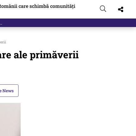
Românii care schimbă comunități
erii
are ale primăverii
le News