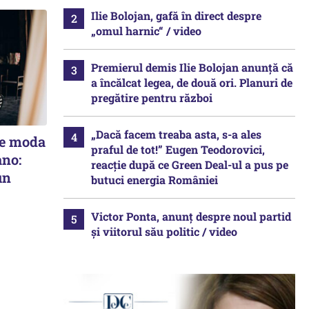
Ilie Bolojan, gafă în direct despre
„omul harnic“ / video
Premierul demis Ilie Bolojan anunță că
a încălcat legea, de două ori. Planuri de
pregătire pentru război
„Dacă facem treaba asta, s-a ales
ce moda
praful de tot!” Eugen Teodorovici,
ano:
reacție după ce Green Deal-ul a pus pe
un
butuci energia României
Victor Ponta, anunț despre noul partid
și viitorul său politic / video