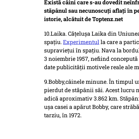
Există câini care s-au dovedit neînfr
stăpânul sau necunoscuți aflați în pe
istorie, alcătuit de Toptenz.net
10.Laika. Cățelușa Laika din Uniune
spațiu.
Experimentul
la care a partic
supraviețui în spațiu. Nava la bordul
3 noiembrie 1957, nefiind concepută 
date publicității motivele reale ale m
9.Bobby,câinele minune. În timpul u
pierdut de stăpânii săi. Acest lucru 
adică aproximativ 3.862 km. Stăpânii
ușa casei a apărut Bobby, care străbă
tarziu, în 1972.