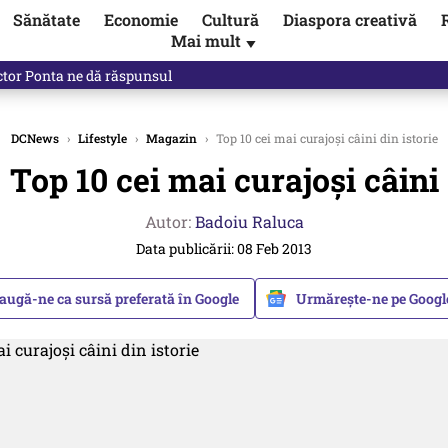
Sănătate
Economie
Cultură
Diaspora creativă
Mai mult
▼
ictor Ponta ne dă răspunsul
DCNews
›
Lifestyle
›
Magazin
›
Top 10 cei mai curajoși câini din istorie
Top 10 cei mai curajoși câini 
Autor:
Badoiu Raluca
Data publicării: 08 Feb 2013
augă-ne ca sursă preferată în Google
Urmărește-ne pe Goog