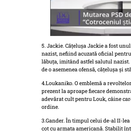
5. Jackie. Cățelușa Jackie a fost unu
nazist, nefiind acuzată oficial pentru
lăbuța, imitând astfel salutul nazist.
de o asemenea ofensă, cățelușa și stă
4.Loukaniko. O emblemă a revoltelor
prezent la aproape fiecare demonstraț
adevărat cult pentru Louk, câine care p
ordine.
3.Gander. În timpul celui de-al II-le
cot cu armata americană. Stabilit în