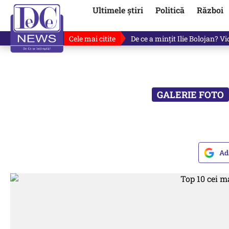
Ultimele știri
Politică
Război
Cele mai citite
De ce a mințit Ilie Bolojan? V
Ad