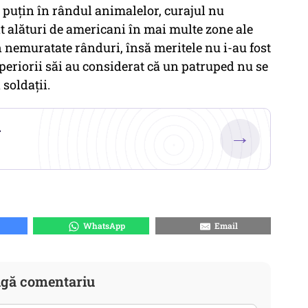
l puțin în rândul animalelor, curajul nu
at alături de americani în mai multe zone ale
în nemuratate rânduri, însă meritele nu i-au fost
periorii săi au considerat că un patruped nu se
soldații.
.
→
WhatsApp
Email
gă comentariu