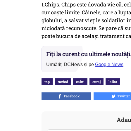
1.Chips. Chips este dovada vie că, ce
cunoaște limite. Câinele, care a lupt
globului, a salvat viețile soldaților 
niciodată recunoscute. Se pare că su
poate bucura de același tratament ca 
Fiți la curent cu ultimele noutăți
Urmăriți DCNews și pe
Google News
top
razboi
caini
curaj
laika
Facebook
Twitter
Adau