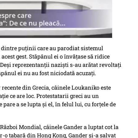
l dintre puținii care au parodiat sistemul
 acest gest. Stăpânul ei o învățase să ridice
 Deși reprezentanții naziști s-au arătat revoltați
pânul ei nu au fost niciodată acuzați.
 recente din Grecia, câinele Loukaniko este
ie ce are loc. Protestatarii greci au un
are a se lupta și el, în felul lui, cu forțele de
a Război Mondial, câinele Gander a luptat cot la
tr-o tabară din Hong Kong, Gander și-a salvat