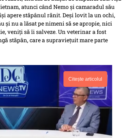
n Vietnam, atunci când Nemo și camaradul său
 își apere stăpânul rănit. Deși lovit la un ochi,
u și nu a lăsat pe nimeni să se apropie, nici
, veniți să îi salveze. Un veterinar a fost
ngă stăpân, care a supraviețuit mare parte
Citește articolul