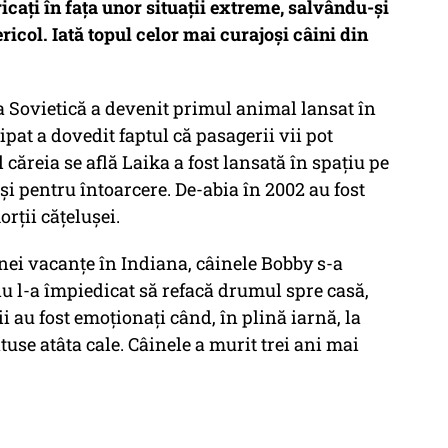
icați în fața unor situații extreme, salvându-și
ricol. Iată topul celor mai curajoși câini din
a Sovietică a devenit primul animal lansat în
ipat a dovedit faptul că pasagerii vii pot
 căreia se află Laika a fost lansată în spațiu pe
și pentru întoarcere. De-abia în 2002 au fost
orții cățelușei.
nei vacanțe în Indiana, câinele Bobby s-a
nu l-a împiedicat să refacă drumul spre casă,
 au fost emoționați când, în plină iarnă, la
tuse atâta cale. Câinele a murit trei ani mai