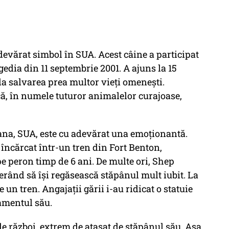
devărat simbol în SUA. Acest câine a participat
gedia din 11 septembrie 2001. A ajuns la 15
 la salvarea prea multor vieți omenești.
ă, în numele tuturor animalelor curajoase,
ana, SUA, este cu adevărat una emoționantă.
 încărcat într-un tren din Fort Benton,
pe peron timp de 6 ani. De multe ori, Shep
erând să își regăsească stăpânul mult iubit. La
 un tren. Angajații gării i-au ridicat o statuie
amentul său.
e război, extrem de atașat de stăpânul său. Așa