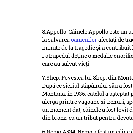
8.Appollo. Câinele Appollo este un a
la salvarea
oamenilor
afectați de tra
minute de la tragedie și a contribuit
Patrupedul deține o medalie onorific
care au salvat vieți.
7.Shep. Povestea lui Shep, din Mont
După ce sicriul stăpânului său a fost
Montana, în 1936, cățelul a așteptat 
alerga printre vagoane și trenuri, sp
un moment dat, câinele a fost lovit de
din bronz, ca un tribut pentru devot
6.Nemo A534. Nemo a fost un câine d