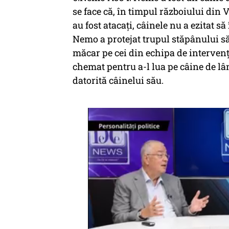
se face că, în timpul războiului di
au fost atacați, câinele nu a ezitat să
Nemo a protejat trupul stăpânului să
măcar pe cei din echipa de intervenție
chemat pentru a-l lua pe câine de lâ
datorită câinelui său.