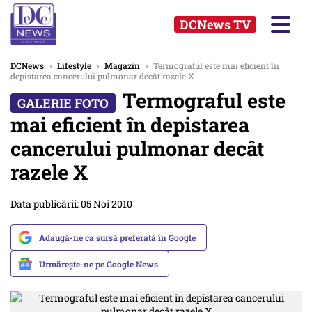
DCNews TV
DCNews
›
Lifestyle
›
Magazin
›
Termograful este mai eficient în
depistarea cancerului pulmonar decât razele X
Termograful este
mai eficient în depistarea
cancerului pulmonar decât
razele X
Data publicării: 05 Noi 2010
Adaugă-ne ca sursă preferată în Google
Urmărește-ne pe Google News