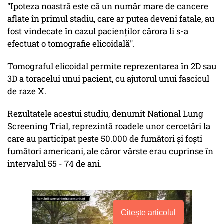
"Ipoteza noastră este că un număr mare de cancere
aflate în primul stadiu, care ar putea deveni fatale, au
fost vindecate în cazul pacienţilor cărora li s-a
efectuat o tomografie elicoidală".
Tomograful elicoidal permite reprezentarea în 2D sau
3D a toracelui unui pacient, cu ajutorul unui fascicul
de raze X.
Rezultatele acestui studiu, denumit National Lung
Screening Trial, reprezintă roadele unor cercetări la
care au participat peste 50.000 de fumători şi foşti
fumători americani, ale căror vârste erau cuprinse în
intervalul 55 - 74 de ani.
Citește articolul