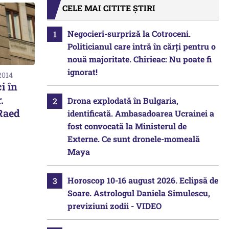
CELE MAI CITITE ȘTIRI
Negocieri-surpriză la Cotroceni.
Politicianul care intră în cărți pentru o
nouă majoritate. Chirieac: Nu poate fi
ignorat!
2014
i în
.
Drona explodată în Bulgaria,
 Raed
identificată. Ambasadoarea Ucrainei a
fost convocată la Ministerul de
Externe. Ce sunt dronele-momeală
Maya
Horoscop 10-16 august 2026. Eclipsă de
Soare. Astrologul Daniela Simulescu,
previziuni zodii - VIDEO