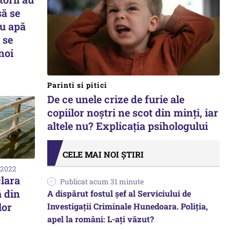
să se
u apă
 se
noi
Parinti si pitici
De ce unele crize de furie ale
copiilor noștri ne scot din minți, iar
altele nu? Explicația psihologului
CELE MAI NOI ȘTIRI
 2022
clara
Publicat acum 31 minute
ă din
A dispărut fostul șef al Serviciului de
lor
Investigații Criminale Hunedoara. Poliția,
apel la români: L-ați văzut?