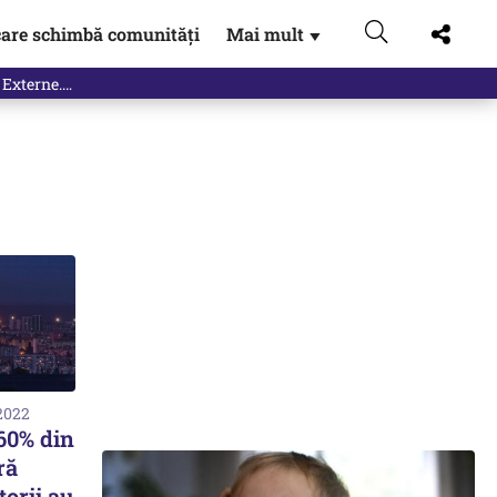
are schimbă comunități
Mai mult
▼
 Externe.…
 2022
 60% din
ră
torii au