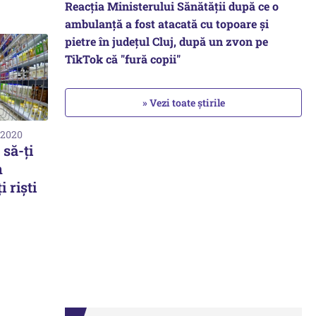
Reacția Ministerului Sănătății după ce o
ambulanță a fost atacată cu topoare și
pietre în județul Cluj, după un zvon pe
TikTok că "fură copii"
» Vezi toate știrile
 2020
 să-ți
n
i riști