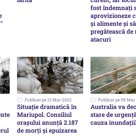
fost îndemnați 
e
aprovizioneze c
"
și alimente și să
pregătească de 
atacuri
Publicat pe 13 Mar 2022
Publicat pe 09 Mar
Situație dramatică în
Australia va de
ente
Mariupol. Consiliul
stare de urgenţ
orașului anunță 2.187
cauza inundaţii
erul
de morți și epuizarea