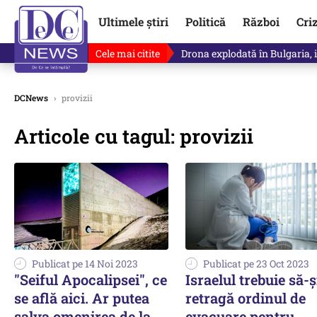
Ultimele știri
Politică
Război
Cri
Cele mai citite
Drona explodată în Bulgaria, 
DCNews
›
provizii
Articole cu tagul: provizii
Publicat pe 14 Noi 2023
Publicat pe 23 Oct 2023
"Seiful Apocalipsei", ce
Israelul trebuie să-ş
se află aici. Ar putea
retragă ordinul de
salva omenirea de la
evacuare pentru