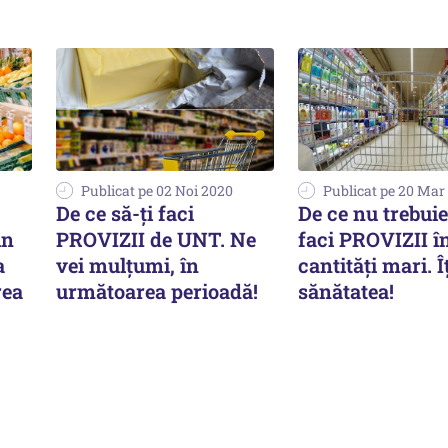
Publicat pe 02 Noi 2020
Publicat pe 20 Mar
De ce să-ți faci
De ce nu trebuie
in
PROVIZII de UNT. Ne
faci PROVIZII î
a
vei mulțumi, în
cantităţi mari. Îț
rea
următoarea perioadă!
sănătatea!