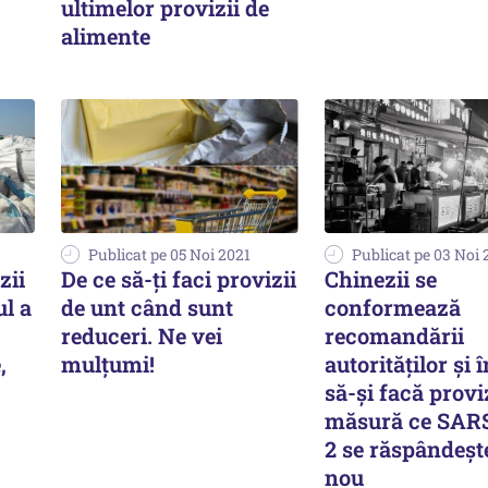
ultimelor provizii de
alimente
Publicat pe 05 Noi 2021
Publicat pe 03 Noi 
zii
De ce să-ți faci provizii
Chinezii se
l a
de unt când sunt
conformează
reduceri. Ne vei
recomandării
,
mulțumi!
autorităților și 
să-și facă proviz
măsură ce SAR
2 se răspândeșt
nou