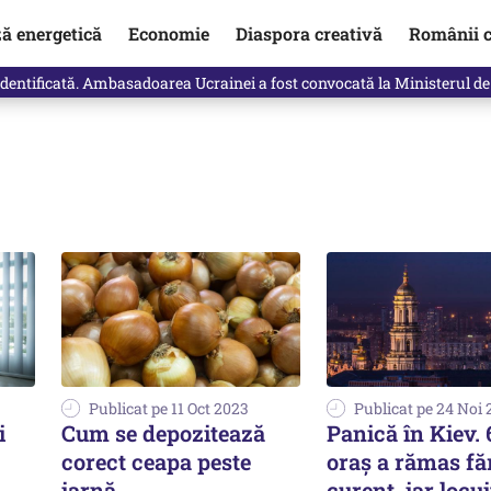
ză energetică
Economie
Diaspora creativă
Românii c
identificată. Ambasadoarea Ucrainei a fost convocată la Ministerul de
Publicat pe 11 Oct 2023
Publicat pe 24 Noi
i
Cum se depozitează
Panică în Kiev.
corect ceapa peste
oraș a rămas fă
iarnă
curent, iar locui