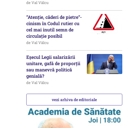
de Val Vâlcu
”Atenție, căderi de pietre”-
cinism în Codul rutier cu
cel mai inutil semn de
circulație posibil
de Val Vâlcu
Eșecul Legii salarizării
unitare, gafă de proporții
sau manevră politică
genială?
de Val Vâlcu
vezi arhiva de editoriale