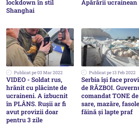
lockdown în stil
Apărării ucrainean
Shanghai
Publicat pe 03 Mar 2022
Publicat pe 13 Feb 2022
VIDEO - Soldat rus,
Serbia își face provi
hrănit cu plăcinte de
de RĂZBOI. Guvernu
ucraineni. A izbucnit
comandat TONE de
în PLÂNS. Rușii ar fi
sare, mazăre, fasole
avut provizii doar
făină și lapte praf
pentru 3 zile