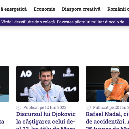
ză energetică
Economie
Diaspora creativă
Românii c
Vîrdol, dezvăluite de o colegă. Povestea pilotului militar dincolo de…
Publicat pe 12 Iun 2023
Publicat pe 20 Ian 
Discursul lui Djokovic
Rafael Nadal, ci
ta
la câștigarea celui de-
de accidentări. 
al 23-lea titlu de Mare
25 turnee de Ma