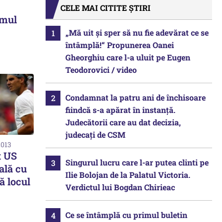
CELE MAI CITITE ȘTIRI
umul
„Mă uit și sper să nu fie adevărat ce se
întâmplă!“ Propunerea Oanei
Gheorghiu care l-a uluit pe Eugen
Teodorovici / video
Condamnat la patru ani de închisoare
fiindcă s-a apărat în instanță.
Judecătorii care au dat decizia,
judecați de CSM
2013
t US
Singurul lucru care l-ar putea clinti pe
ală cu
Ilie Bolojan de la Palatul Victoria.
ă locul
Verdictul lui Bogdan Chirieac
Ce se întâmplă cu primul buletin