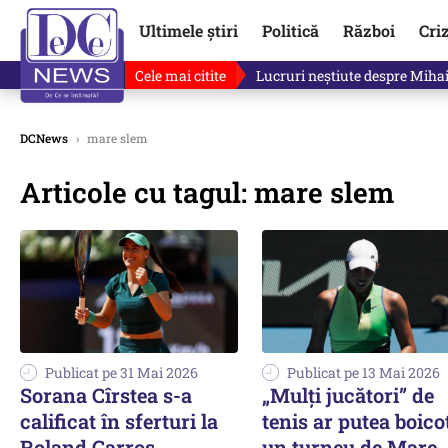
Ultimele știri
Politică
Război
Cri
Cele mai citite
Lucruri neștiute despre Mihai 
DCNews
›
mare slem
Articole cu tagul: mare slem
Publicat pe 31 Mai 2026
Publicat pe 13 Mai 2026
Sorana Cîrstea s-a
„Mulți jucători” de
calificat în sferturi la
tenis ar putea boico
Roland Garros
un turneu de Mare