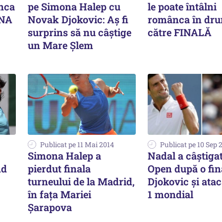
nca
pe Simona Halep cu
le poate întâlni
ENA
Novak Djokovic: Aș fi
românca în dr
surprins să nu câștige
către FINALĂ
un Mare Șlem
Publicat pe 11 Mai 2014
Publicat pe 10 Sep 
Simona Halep a
Nadal a câștiga
nd
pierdut finala
Open după o fin
turneului de la Madrid,
Djokovic și atac
în fața Mariei
1 mondial
Șarapova