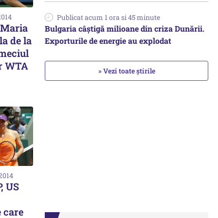
2014
Publicat acum 1 ora si 45 minute
 Maria
Bulgaria câștigă milioane din criza Dunării.
a de la
Exporturile de energie au explodat
meciul
lor WTA
» Vezi toate știrile
 2014
, US
 care