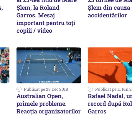
,
Șlem, la Roland
Şlem din cauza
ă
Garros. Mesaj
accidentărilor
important pentru toți
copiii / video
Publicat pe 29 Dec 2018
Publicat pe 11 Iun 
e
Australian Open,
Rafael Nadal, u
primele probleme.
record după Ro
Reacția organizatorilor
Garros