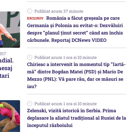
Publicat acum 37 minute
România a făcut greșeala pe care
Germania și Polonia au evitat-o: Dezvăluiri
despre ”planul ținut secret” când am închis
cărbunele. Reportaj DCNews VIDEO
2017
Publicat acum 1 ora si 10 minute
dial.
Chirieac a intervenit în momentul tip ”Iartă-
mesaj
mă” dintre Bogdan Matei (PSD) și Mario De
tari
Mezzo (PNL): Vă pare rău, dar ce măsuri se
iau?
Publicat acum 1 ora si 10 minute
Zelenski, vizită istorică în Serbia. Prima
deplasare la aliatul tradițional al Rusiei de la
începutul războiului