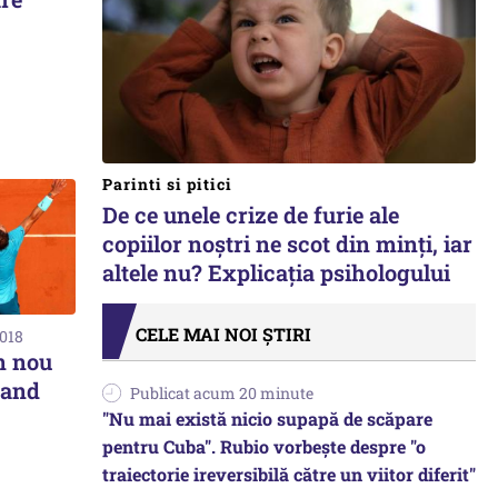
Parinti si pitici
De ce unele crize de furie ale
copiilor noștri ne scot din minți, iar
altele nu? Explicația psihologului
CELE MAI NOI ȘTIRI
2018
n nou
land
Publicat acum 20 minute
"Nu mai există nicio supapă de scăpare
pentru Cuba". Rubio vorbește despre "o
traiectorie ireversibilă către un viitor diferit"