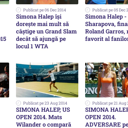
Publicat pe 06 Dec 2014
Publicat pe 05 Dec 
Simona Halep își
Simona Halep -
dorește mai mult să
Sharapova, final
câștige un Grand Slam
Roland Garros, 
015
decât să ajungă pe
favorit al fani
locul 1 WTA
Publicat pe 23 Aug 2014
Publicat pe 21 Aug
SIMONA HALEP, US
SIMONA HALEP
OPEN 2014. Mats
OPEN 2014.
Wilander o compară
ADVERSARE pe