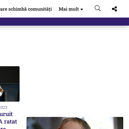
are schimbă comunități
Mai mult
▼
2023
uruit
A ratat
re