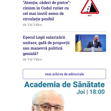
”Atenție, căderi de pietre”-
cinism în Codul rutier cu
cel mai inutil semn de
circulație posibil
de Val Vâlcu
Eșecul Legii salarizării
unitare, gafă de proporții
sau manevră politică
genială?
de Val Vâlcu
vezi arhiva de editoriale