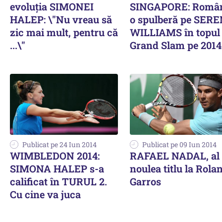
evoluția SIMONEI
SINGAPORE: Româ
HALEP: \"Nu vreau să
o spulberă pe SER
zic mai mult, pentru că
WILLIAMS în topul
...\"
Grand Slam pe 2014
Publicat pe 24 Iun 2014
Publicat pe 09 Iun 2014
WIMBLEDON 2014:
RAFAEL NADAL, al
SIMONA HALEP s-a
noulea titlu la Rola
calificat în TURUL 2.
Garros
Cu cine va juca