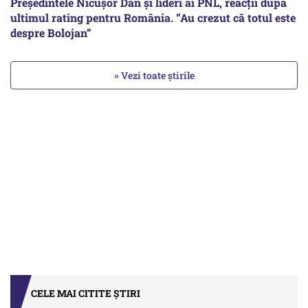
Președintele Nicușor Dan și lideri ai PNL, reacții după
ultimul rating pentru România. ”Au crezut că totul este
despre Bolojan”
» Vezi toate știrile
CELE MAI CITITE ȘTIRI