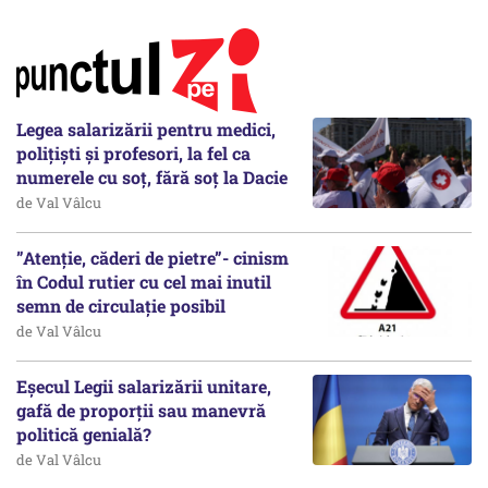
Legea salarizării pentru medici,
polițiști și profesori, la fel ca
numerele cu soț, fără soț la Dacie
de Val Vâlcu
”Atenție, căderi de pietre”- cinism
în Codul rutier cu cel mai inutil
semn de circulație posibil
de Val Vâlcu
Eșecul Legii salarizării unitare,
gafă de proporții sau manevră
politică genială?
de Val Vâlcu