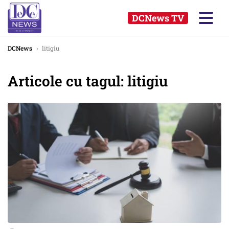
DCNews TV
DCNews
›
litigiu
Articole cu tagul: litigiu