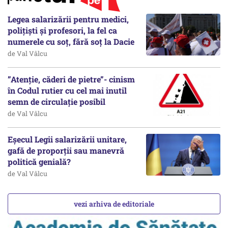
Legea salarizării pentru medici,
polițiști și profesori, la fel ca
numerele cu soț, fără soț la Dacie
de Val Vâlcu
”Atenție, căderi de pietre”- cinism
în Codul rutier cu cel mai inutil
semn de circulație posibil
de Val Vâlcu
Eșecul Legii salarizării unitare,
gafă de proporții sau manevră
politică genială?
de Val Vâlcu
vezi arhiva de editoriale