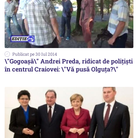
Publicat pe 30 Iul 2014
\"Gogoașă\" Andrei Preda, ridicat de polițiști
în centrul Craiovei: \"Vă pusă Olguța?\"