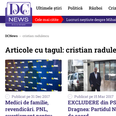
Ultimele știri
Politică
Război
Cri
Cele mai citite
Lucruri neștiute despre Mihai 
DCNews
›
cristian radulescu
Articole cu tagul: cristian radul
Publicat pe 31 Dec 2017
Publicat pe 15 Mar 2017
Medici de familie,
EXCLUDERE din PS
revendicări. PNL,
Dragnea: Partidul 
avertisment pentru
de acord