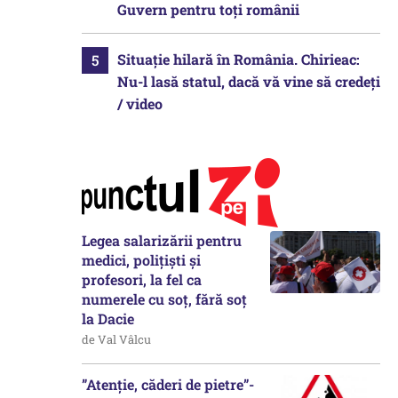
Guvern pentru toți românii
Situație hilară în România. Chirieac:
Nu-l lasă statul, dacă vă vine să credeți
/ video
Legea salarizării pentru
medici, polițiști și
profesori, la fel ca
numerele cu soț, fără soț
la Dacie
de Val Vâlcu
”Atenție, căderi de pietre”-