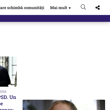
are schimbă comunități
Mai mult
▼
2016
 PSD. Un
ce
gonea: