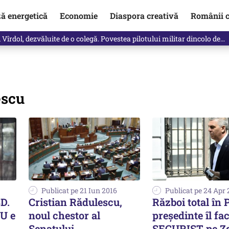
ză energetică
Economie
Diaspora creativă
Românii c
Vîrdol, dezvăluite de o colegă. Povestea pilotului militar dincolo de…
escu
Publicat pe 21 Iun 2016
Publicat pe 24 Apr 
D.
Cristian Rădulescu,
Război total în
NU e
noul chestor al
președinte îl fa
Senatului
SECURIST pe Z