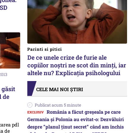
PSD
Parinti si pitici
De ce unele crize de furie ale
copiilor noștri ne scot din minți, iar
altele nu? Explicația psihologului
2013
 găsit
CELE MAI NOI ȘTIRI
l de
Publicat acum 5 minute
România a făcut greșeala pe care
Germania și Polonia au evitat-o: Dezvăluiri
despre ”planul ținut secret” când am închis