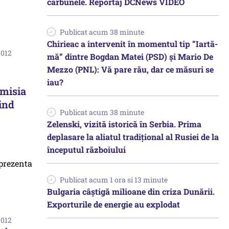
cărbunele. Reportaj DCNews VIDEO
Publicat acum 38 minute
Chirieac a intervenit în momentul tip ”Iartă-
2012
mă” dintre Bogdan Matei (PSD) și Mario De
Mezzo (PNL): Vă pare rău, dar ce măsuri se
iau?
omisia
ind
Publicat acum 38 minute
Zelenski, vizită istorică în Serbia. Prima
deplasare la aliatul tradițional al Rusiei de la
începutul războiului
Publicat acum 1 ora si 13 minute
Bulgaria câștigă milioane din criza Dunării.
Exporturile de energie au explodat
2012