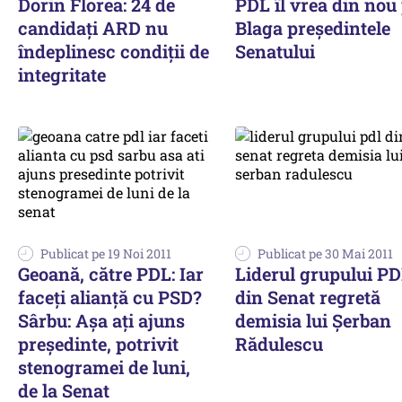
Dorin Florea: 24 de
PDL îl vrea din nou
candidaţi ARD nu
Blaga președintele
îndeplinesc condiţii de
Senatului
integritate
Publicat pe 19 Noi 2011
Publicat pe 30 Mai 2011
Geoană, către PDL: Iar
Liderul grupului P
faceţi alianţă cu PSD?
din Senat regretă
Sârbu: Aşa aţi ajuns
demisia lui Şerban
preşedinte, potrivit
Rădulescu
stenogramei de luni,
de la Senat