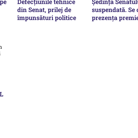
 pe
Defecțiunile tehnice
Ședința Senatul
din Senat, prilej de
suspendată. Se 
împunsături politice
prezența premie
DL