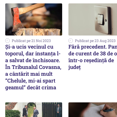
Publicat pe 21 Noi 2023
Publicat pe 23 Aug 2023
Și-a ucis vecinul cu
Fără precedent. Pa
toporul, dar instanța l-
de curent de 38 de 
a salvat de închisoare.
într-o reședință de
În Tribunalul Covasna,
județ
a cântărit mai mult
”Chelule, mi-ai spart
geamul” decât crima