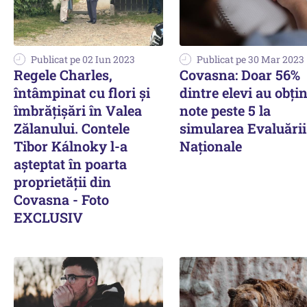
Publicat pe 02 Iun 2023
Publicat pe 30 Mar 2023
Regele Charles,
Covasna: Doar 56%
întâmpinat cu flori şi
dintre elevi au obţi
îmbrăţişări în Valea
note peste 5 la
Zălanului. Contele
simularea Evaluării
Tibor Kálnoky l-a
Naţionale
aşteptat în poarta
proprietăţii din
Covasna - Foto
EXCLUSIV