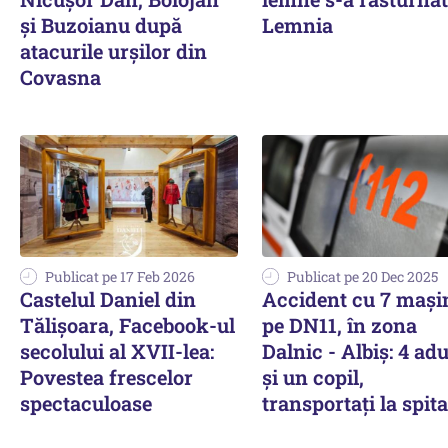
și Buzoianu după
Lemnia
atacurile urșilor din
Covasna
Publicat pe 17 Feb 2026
Publicat pe 20 Dec 2025
Castelul Daniel din
Accident cu 7 mași
Tălișoara, Facebook-ul
pe DN11, în zona
secolului al XVII-lea:
Dalnic - Albiş: 4 adu
Povestea frescelor
şi un copil,
spectaculoase
transportaţi la spita