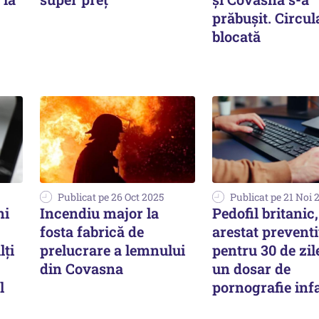
prăbușit. Circul
blocată
Publicat pe 26 Oct 2025
Publicat pe 21 Noi 
ni
Incendiu major la
Pedofil britanic,
fosta fabrică de
arestat prevent
lţi
prelucrare a lemnului
pentru 30 de zil
din Covasna
un dosar de
l
pornografie inf