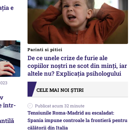
ația e
Parinti si pitici
De ce unele crize de furie ale
copiilor noștri ne scot din minți, iar
altele nu? Explicația psihologului
2023
CELE MAI NOI ȘTIRI
iv
e într-
Publicat acum 32 minute
Tensiunile Roma-Madrid au escaladat:
antilă
Spania impune controale la frontieră pentru
călătorii din Italia