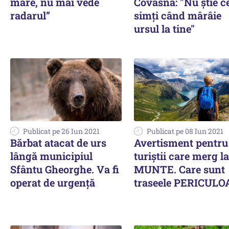
mare, nu mai vede
Covasna: "Nu ştie c
radarul”
simţi când mârâie
ursul la tine"
Publicat pe 26 Iun 2021
Publicat pe 08 Iun 2021
Bărbat atacat de urs
Avertisment pentru
lângă municipiul
turiștii care merg la
Sfântu Gheorghe. Va fi
MUNTE. Care sunt
operat de urgență
traseele PERICULO