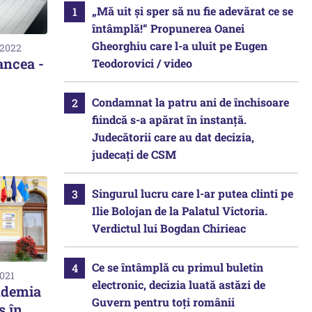
„Mă uit și sper să nu fie adevărat ce se
întâmplă!“ Propunerea Oanei
Gheorghiu care l-a uluit pe Eugen
 2022
ancea -
Teodorovici / video
Condamnat la patru ani de închisoare
fiindcă s-a apărat în instanță.
Judecătorii care au dat decizia,
judecați de CSM
Singurul lucru care l-ar putea clinti pe
Ilie Bolojan de la Palatul Victoria.
Verdictul lui Bogdan Chirieac
Ce se întâmplă cu primul buletin
2021
electronic, decizia luată astăzi de
andemia
Guvern pentru toți românii
s în