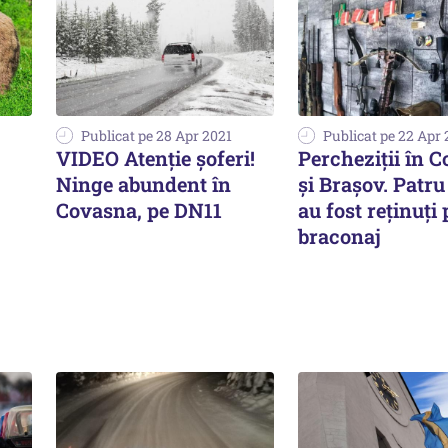
Publicat pe 28 Apr 2021
Publicat pe 22 Apr 
VIDEO Atenție șoferi!
Percheziții în 
Ninge abundent în
și Brașov. Patru
Covasna, pe DN11
au fost reținuți
braconaj