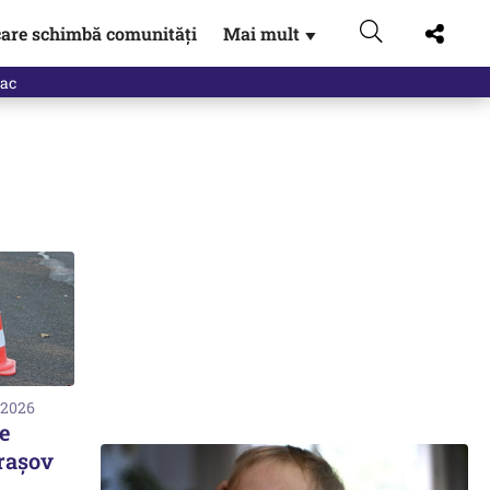
are schimbă comunități
Mai mult
▼
eac
 2026
e
Braşov