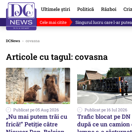
Ultimele știri
Politică
Război
Cri
Cele mai citite
Singurul lucru care l-ar putea 
DCNews
›
covasna
Articole cu tagul: covasna
Publicat pe 05 Aug 2026
Publicat pe 16 Iul 2026
„Nu mai putem trăi cu
Trafic blocat pe DN 
frică!” Petiție către
după ce un camion
Nicușor Dan, Bolojan
lemne s-a răsturnat