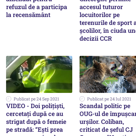
refuzul de a participa
accesul tuturor
la recensământ
locuitorilor pe
terenurile de sport 
școlilor, în ciuda un
decizii CCR
Publicat pe 24 Sep 2021
Publicat pe 24 Iul 2021
VIDEO - Doi poliţişti,
Scandal politic pe
cercetaţi după ce au
OUG-ul de împuşcar
strigat după o femeie
urşilor. Coliban,
pe stradă: “Eşti prea
criticat de şeful CJ