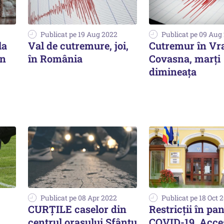
Publicat pe 19 Aug 2022
Publicat pe 09 Aug
la
Val de cutremure, joi,
Cutremur în Vr
în
în România
Covasna, marți
dimineața
Publicat pe 08 Apr 2022
Publicat pe 18 Oct 
CURȚILE caselor din
Restricții în p
centrul orașului Sfântu
COVID-19. Acce