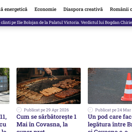
ză energetică
Economie
Diaspora creativă
Românii c
clinti pe Ilie Bolojan de la Palatul Victoria. Verdictul lui Bogdan Chiri
Publicat pe 29 Apr 2026
Publicat pe 24 Mar
11,
Cum se sărbătorește 1
Un pod care fac
 cu
Mai în Covasna, la
legătura între 
 la
super preț
şi Covasna s-a