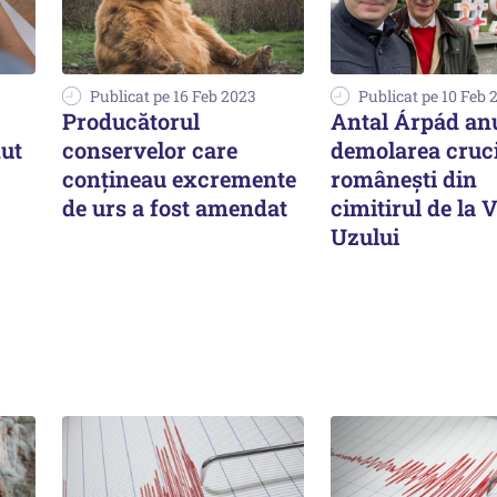
Publicat pe 16 Feb 2023
Publicat pe 10 Feb 
Producătorul
Antal Árpád an
nut
conservelor care
demolarea cruci
conțineau excremente
românești din
de urs a fost amendat
cimitirul de la 
Uzului