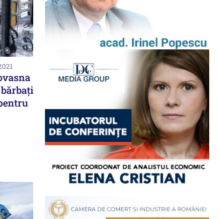
2021
Covasna
 bărbați
 pentru