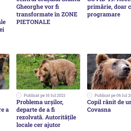
Gheorghe vor fi
primărie, doar 
transformate în ZONE
programare
ale
PIETONALE
ei
Publicat pe 16 Iul 2021
Publicat pe 06 Iul 
Problema urșilor,
Copil rănit de u
e a
departe de a fi
Covasna
rezolvată. Autoritățile
locale cer ajutor