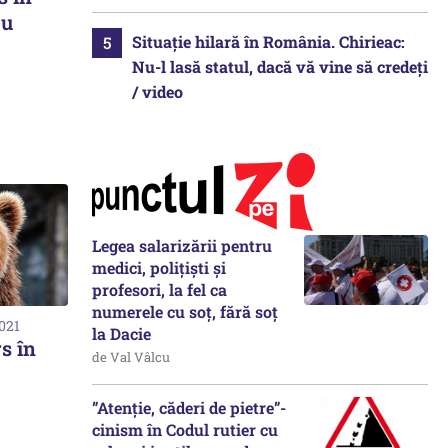
cu
Situație hilară în România. Chirieac:
Nu-l lasă statul, dacă vă vine să credeți
/ video
Legea salarizării pentru
medici, polițiști și
profesori, la fel ca
numerele cu soț, fără soț
2021
la Dacie
rs în
de Val Vâlcu
”Atenție, căderi de pietre”-
cinism în Codul rutier cu