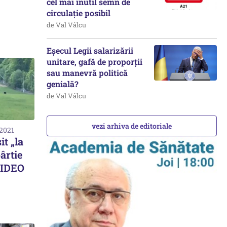
cel mai inutil semn de
circulație posibil
de Val Vâlcu
Eșecul Legii salarizării
unitare, gafă de proporții
sau manevră politică
genială?
de Val Vâlcu
vezi arhiva de editoriale
 2021
it „la
ârtie
VIDEO