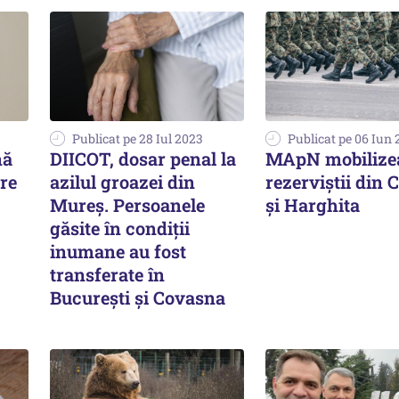
Publicat pe 28 Iul 2023
Publicat pe 06 Iun
nă
DIICOT, dosar penal la
MApN mobilize
ore
azilul groazei din
rezerviștii din
Mureș. Persoanele
și Harghita
găsite în condiții
inumane au fost
transferate în
București și Covasna