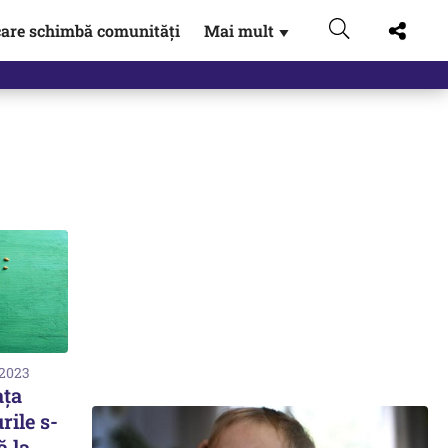
are schimbă comunități
Mai mult
▼
 2023
ața
rile s-
ă la