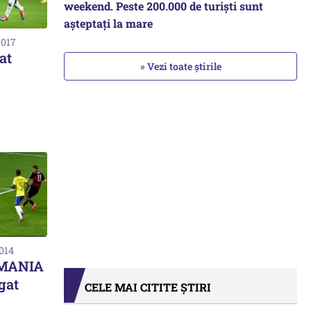
weekend. Peste 200.000 de turiști sunt
așteptați la mare
2017
at
» Vezi toate știrile
2014
RMANIA
igat
CELE MAI CITITE ȘTIRI