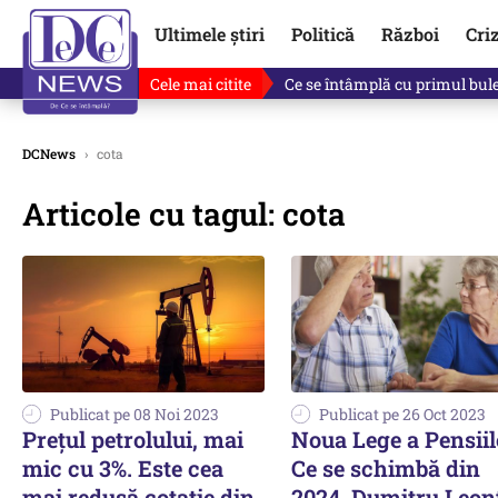
Ultimele știri
Politică
Război
Cri
Cele mai citite
Ce se întâmplă cu primul bulet
DCNews
›
cota
Articole cu tagul: cota
Publicat pe 08 Noi 2023
Publicat pe 26 Oct 2023
Prețul petrolului, mai
Noua Lege a Pensiil
mic cu 3%. Este cea
Ce se schimbă din
mai redusă cotație din
2024. Dumitru Leon