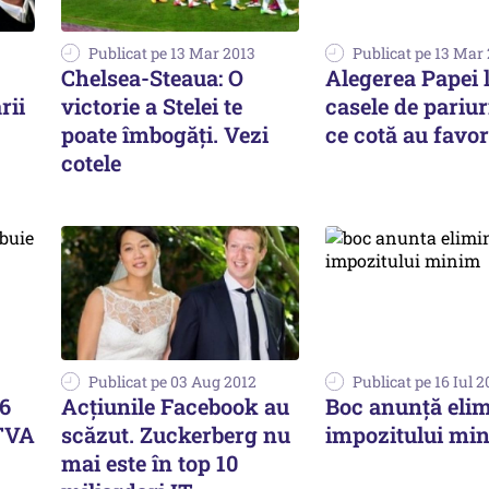
Publicat pe 13 Mar 2013
Publicat pe 13 Mar
Chelsea-Steaua: O
Alegerea Papei 
rii
victorie a Stelei te
casele de pariur
poate îmbogăți. Vezi
ce cotă au favori
cotele
Publicat pe 03 Aug 2012
Publicat pe 16 Iul 2
16
Acțiunile Facebook au
Boc anunță eli
 TVA
scăzut. Zuckerberg nu
impozitului mi
mai este în top 10