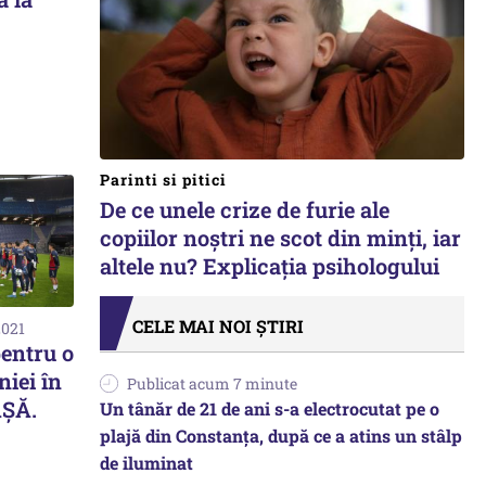
Parinti si pitici
De ce unele crize de furie ale
copiilor noștri ne scot din minți, iar
altele nu? Explicația psihologului
CELE MAI NOI ȘTIRI
2021
pentru o
niei în
Publicat acum 7 minute
AŞĂ.
Un tânăr de 21 de ani s-a electrocutat pe o
plajă din Constanța, după ce a atins un stâlp
de iluminat