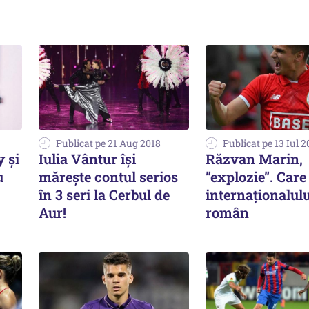
Publicat pe 21 Aug 2018
Publicat pe 13 Iul 2
 și
Iulia Vântur își
Răzvan Marin,
u
mărește contul serios
”explozie”. Care
în 3 seri la Cerbul de
internaționalulu
Aur!
român