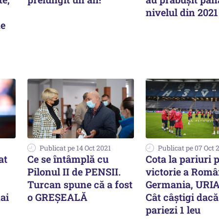
nivelul din 2021
de
Publicat pe 14 Oct 2021
Publicat pe 07 Oct 
at
Ce se întâmplă cu
Cota la pariuri 
Pilonul II de PENSII.
victorie a Româ
Turcan spune că a fost
Germania, URI
ai
o GREȘEALĂ
Cât câştigi dacă
pariezi 1 leu