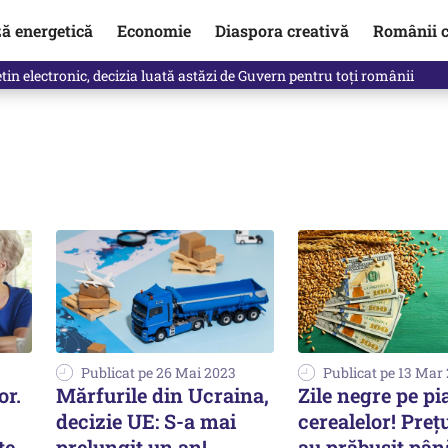
ză energetică
Economie
Diaspora creativă
Românii c
in electronic, decizia luată astăzi de Guvern pentru toți românii
Publicat pe 26 Mai 2023
Publicat pe 13 Mar
or.
Mărfurile din Ucraina,
Zile negre pe pi
decizie UE: S-a mai
cerealelor! Prețu
te,
prelungit un an!
au prăbuşit pân