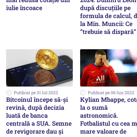
iulie încoace
după discuțiile pe
formula de calcul, 
la Min. Muncii: Ce
”trebuie să dispară”
Publicat pe 31 Iul 2022
Publicat pe 06 Iun 2022
Bitcoinul începe să-și
Kylian Mbappe, cot
revină, după decizia
la o sumă
luată de banca
astronomică.
centrală a SUA. Semne
Fotbalistul cu cea m
de revigorare dau şi
mare valoare de