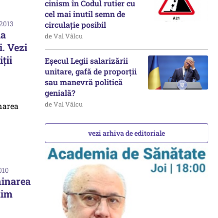
cinism în Codul rutier cu
cel mai inutil semn de
 2013
circulație posibil
la
de Val Vâlcu
i. Vezi
ții
Eșecul Legii salarizării
unitare, gafă de proporții
sau manevră politică
genială?
de Val Vâlcu
vezi arhiva de editoriale
010
minarea
nim