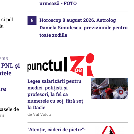
urmează - FOTO
Horoscop 8 august 2026. Astrolog
Daniela Simulescu, previziunile pentru
toate zodiile
 2013
 PNL și
atele
Legea salarizării pentru
medici, polițiști și
re
profesori, la fel ca
numerele cu soț, fără soț
la Dacie
de Val Vâlcu
”Atenție, căderi de pietre”-