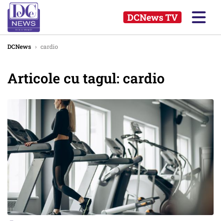
DCNews TV
DCNews
›
cardio
Articole cu tagul: cardio