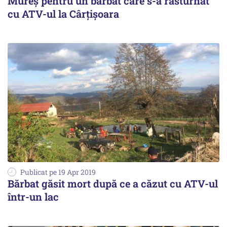
Mureş pentru un bărbat care s-a răsturnat
cu ATV-ul la Cârţişoara
Publicat pe 19 Apr 2019
Bărbat găsit mort după ce a căzut cu ATV-ul
într-un lac