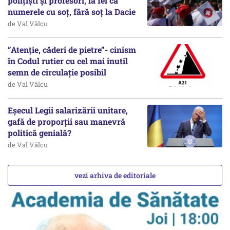
polițiști și profesori, la fel ca
numerele cu soț, fără soț la Dacie
de Val Vâlcu
”Atenție, căderi de pietre”- cinism
în Codul rutier cu cel mai inutil
semn de circulație posibil
de Val Vâlcu
Eșecul Legii salarizării unitare,
gafă de proporții sau manevră
politică genială?
de Val Vâlcu
vezi arhiva de editoriale