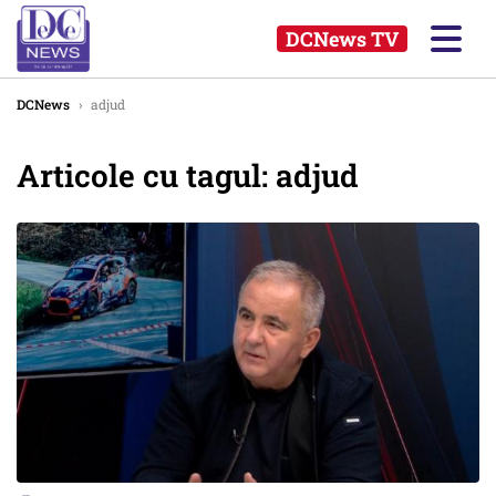
DCNews TV
DCNews
›
adjud
Articole cu tagul: adjud