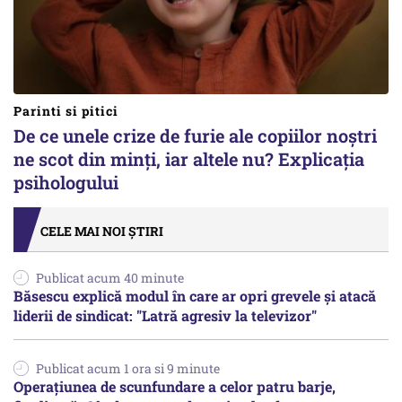
Parinti si pitici
De ce unele crize de furie ale copiilor noștri
ne scot din minți, iar altele nu? Explicația
psihologului
CELE MAI NOI ȘTIRI
Publicat acum 40 minute
Băsescu explică modul în care ar opri grevele și atacă
liderii de sindicat: "Latră agresiv la televizor"
Publicat acum 1 ora si 9 minute
Operațiunea de scunfundare a celor patru barje,