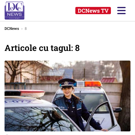
DCNews TV
DCNews
›
8
Articole cu tagul: 8