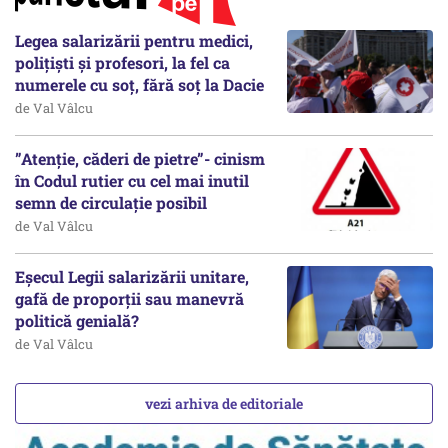
Legea salarizării pentru medici,
polițiști și profesori, la fel ca
numerele cu soț, fără soț la Dacie
de Val Vâlcu
”Atenție, căderi de pietre”- cinism
în Codul rutier cu cel mai inutil
semn de circulație posibil
de Val Vâlcu
Eșecul Legii salarizării unitare,
gafă de proporții sau manevră
politică genială?
de Val Vâlcu
vezi arhiva de editoriale