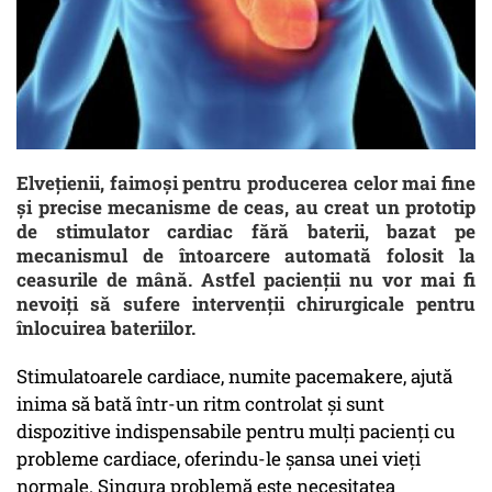
Elveţienii, faimoşi pentru producerea celor mai fine
şi precise mecanisme de ceas, au creat un prototip
de stimulator cardiac fără baterii, bazat pe
mecanismul de întoarcere automată folosit la
ceasurile de mână. Astfel pacienții nu vor mai fi
nevoiți să sufere intervenții chirurgicale pentru
înlocuirea bateriilor.
Stimulatoarele cardiace, numite pacemakere, ajută
inima să bată într-un ritm controlat și sunt
dispozitive indispensabile pentru mulţi pacienţi cu
probleme cardiace, oferindu-le şansa unei vieţi
normale. Singura problemă este necesitatea