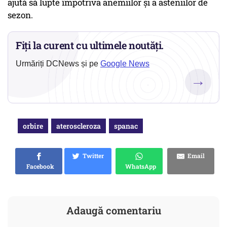
ajută să lupte împotriva anemiilor şi a asteniilor de
sezon.
Fiți la curent cu ultimele noutăți.
Urmăriți DCNews și pe
Google News
→
orbire
ateroscleroza
spanac
Twitter
Email
Facebook
WhatsApp
Adaugă comentariu