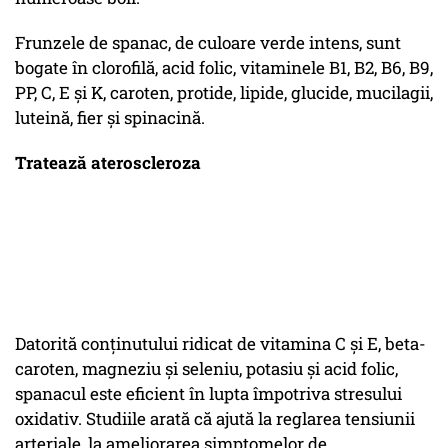
Frunzele de spanac, de culoare verde intens, sunt
bogate în clorofilă, acid folic, vitaminele B1, B2, B6, B9,
PP, C, E şi K, caroten, protide, lipide, glucide, mucilagii,
luteină, fier şi spinacină.
Tratează ateroscleroza
Datorită conţinutului ridicat de vitamina C şi E, beta-
caroten, magneziu şi seleniu, potasiu şi acid folic,
spanacul este eficient în lupta împotriva stresului
oxidativ. Studiile arată că ajută la reglarea tensiunii
arteriale, la ameliorarea simptomelor de