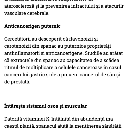
ateroscleroză şi la prevenirea infractului şi a atacurilr
vasculare cerebrale.
Anticancerigen puternic
Cercetătorii au descoperit că flavonoizii şi
carotenoizii din spanac au puternice proprietăţi
antiinflamatorii şi anticancerigene. Studiile au arătat
că extractele din spanac au capacitatea de a scădea
ritmul de multiplicare a celulele canceroase în cazul
cancerului gastric şi de a preveni cancerul de sân şi
de prostată.
Întăreşte sistemul osos şi muscular
Datorită vitaminei K, întâlnită din abundenţă îna
caestă plantă, spanacul ajută la menţinerea sănătăţii