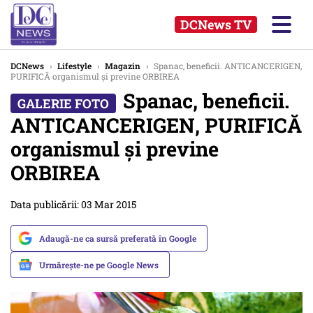
DCNews TV
DCNews
›
Lifestyle
›
Magazin
›
Spanac, beneficii. ANTICANCERIGEN,
PURIFICĂ organismul şi previne ORBIREA
Spanac, beneficii.
ANTICANCERIGEN, PURIFICĂ
organismul şi previne
ORBIREA
Data publicării: 03 Mar 2015
Adaugă-ne ca sursă preferată în Google
Urmărește-ne pe Google News