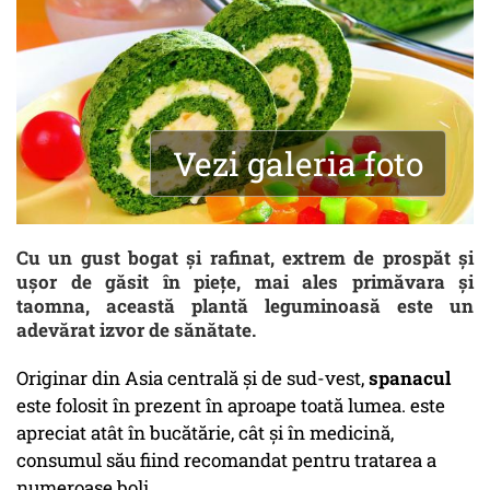
Vezi galeria foto
Cu un gust bogat şi rafinat, extrem de prospăt şi
uşor de găsit în pieţe, mai ales primăvara şi
taomna, această plantă leguminoasă este un
adevărat izvor de sănătate.
Originar din Asia centrală şi de sud-vest,
spanacul
este folosit în prezent în aproape toată lumea. este
apreciat atât în bucătărie, cât şi în medicină,
consumul său fiind recomandat pentru tratarea a
numeroase boli.