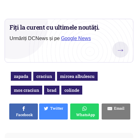
Fiți la curent cu ultimele noutăți.
Urmăriți DCNews și pe
Google News
→
zapada
craciun
mircea albulescu
mos craciun
brad
colinde
Twitter
Email
Facebook
WhatsApp