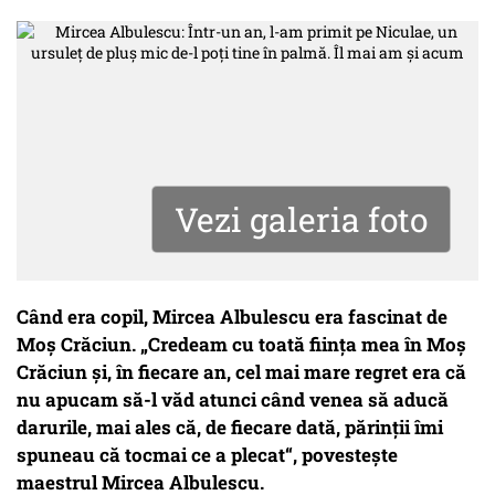
Vezi galeria foto
Când era copil, Mircea Albulescu era fascinat de
Moş Crăciun. „Credeam cu toată fiinţa mea în Moş
Crăciun şi, în fiecare an, cel mai mare regret era că
nu apucam să-l văd atunci când venea să aducă
darurile, mai ales că, de fiecare dată, părinţii îmi
spuneau că tocmai ce a plecat“, povesteşte
maestrul Mircea Albulescu.