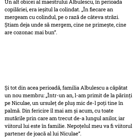
Un alt obicei al maestrului Albulescu, în perioada
copilăriei, era ieşitul la colindat. „În fiecare an
mergeam cu colindul, pe o rază de câteva străzi.
Ştiam deja unde să mergem, cine ne primeşte, cine
are cozonac mai bun“.
Şi tot din acea perioadă, familia Albulescu a căpătat
un nou membru: „Într-un an, l-am primit de la părinţi
pe Niculae, un ursuleţ de pluş mic de-l poţi tine în
palmă. Din fericire îl mai am şi acum, cu toate
mutările prin care am trecut de-a lungul anilor, iar
viitorul lui este în familie. Nepoţelul meu va fi viitorul
partener de joacă al lui Niculae“.