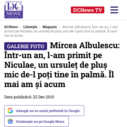
DCNews TV
DCNews
›
Lifestyle
›
Magazin
›
Mircea Albulescu: Într-un an, l-am
primit pe Niculae, un ursuleţ de pluş mic de-l poţi tine în palmă. Îl mai
am şi acum
Mircea Albulescu:
Într-un an, l-am primit pe
Niculae, un ursuleţ de pluş
mic de-l poţi tine în palmă. Îl
mai am şi acum
Data publicării: 22 Dec 2010
Adaugă-ne ca sursă preferată în Google
Urmărește-ne pe Google News