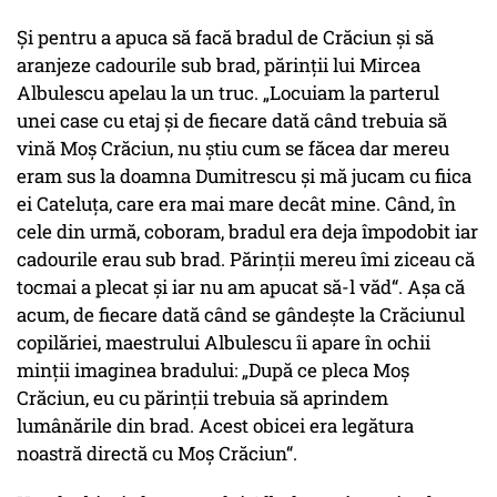
Şi pentru a apuca să facă bradul de Crăciun şi să
aranjeze cadourile sub brad, părinţii lui Mircea
Albulescu apelau la un truc. „Locuiam la parterul
unei case cu etaj şi de fiecare dată când trebuia să
vină Moş Crăciun, nu ştiu cum se făcea dar mereu
eram sus la doamna Dumitrescu şi mă jucam cu fiica
ei Cateluţa, care era mai mare decât mine. Când, în
cele din urmă, coboram, bradul era deja împodobit iar
cadourile erau sub brad. Părinţii mereu îmi ziceau că
tocmai a plecat şi iar nu am apucat să-l văd“. Aşa că
acum, de fiecare dată când se gândeşte la Crăciunul
copilăriei, maestrului Albulescu îi apare în ochii
minţii imaginea bradului: „După ce pleca Moş
Crăciun, eu cu părinţii trebuia să aprindem
lumânările din brad. Acest obicei era legătura
noastră directă cu Moş Crăciun“.