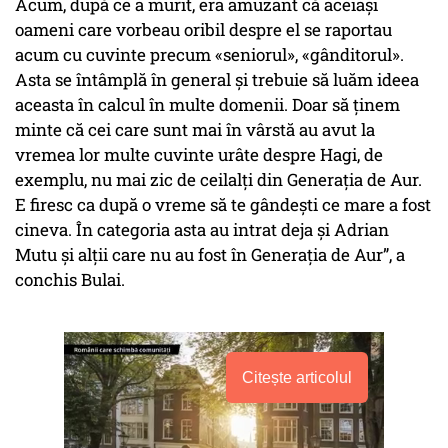
Acum, după ce a murit, era amuzant că aceiași
oameni care vorbeau oribil despre el se raportau
acum cu cuvinte precum «seniorul», «gânditorul».
Asta se întâmplă în general și trebuie să luăm ideea
aceasta în calcul în multe domenii. Doar să ținem
minte că cei care sunt mai în vârstă au avut la
vremea lor multe cuvinte urâte despre Hagi, de
exemplu, nu mai zic de ceilalți din Generația de Aur.
E firesc ca după o vreme să te gândești ce mare a fost
cineva. În categoria asta au intrat deja și Adrian
Mutu și alții care nu au fost în Generația de Aur”, a
conchis Bulai.
Citește articolul