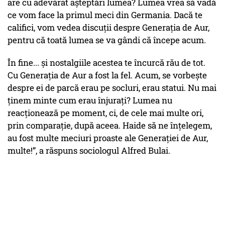
are cu adevărat așteptări lumea? Lumea vrea să vadă
ce vom face la primul meci din Germania. Dacă te
califici, vom vedea discuții despre Generația de Aur,
pentru că toată lumea se va gândi că începe acum.
În fine... și nostalgiile acestea te încurcă rău de tot.
Cu Generația de Aur a fost la fel. Acum, se vorbește
despre ei de parcă erau pe socluri, erau statui. Nu mai
ținem minte cum erau înjurați? Lumea nu
reacționează pe moment, ci, de cele mai multe ori,
prin comparație, după aceea. Haide să ne înțelegem,
au fost multe meciuri proaste ale Generației de Aur,
multe!”, a răspuns sociologul Alfred Bulai.