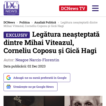
DCNews TV
DCNews
›
Politica
›
Analiză Politică
›
Legătura neașteptată dintre
Mihai Viteazul, Corneliu Coposu și Gică Hagi
Legătura neașteptată
dintre Mihai Viteazul,
Corneliu Coposu și Gică Hagi
Autor:
Neagoe Narcis-Florentin
Data publicării: 02 Dec 2023
Adaugă-ne ca sursă preferată în Google
Urmărește-ne pe Google News