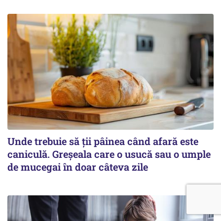
Unde trebuie să ții pâinea când afară este
caniculă. Greșeala care o usucă sau o umple
de mucegai în doar câteva zile