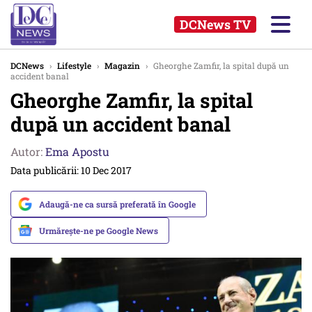
DCNews TV
DCNews
›
Lifestyle
›
Magazin
›
Gheorghe Zamfir, la spital după un
accident banal
Gheorghe Zamfir, la spital
după un accident banal
Autor:
Ema Apostu
Data publicării: 10 Dec 2017
Adaugă-ne ca sursă preferată în Google
Urmărește-ne pe Google News