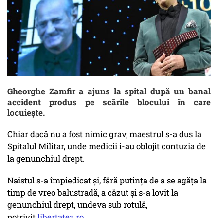
Gheorghe Zamfir a ajuns la spital după un banal
accident produs pe scările blocului în care
locuiește.
Chiar dacă nu a fost nimic grav, maestrul s-a dus la
Spitalul Militar, unde medicii i-au oblojit contuzia de
la genunchiul drept.
Naistul s-a împiedicat și, fără putința de a se agăța la
timp de vreo balustradă, a căzut și s-a lovit la
genunchiul drept, undeva sub rotulă,
potrivit
libertatea.ro
.