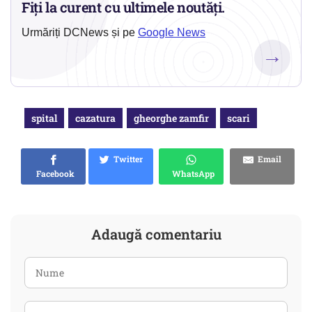
Fiți la curent cu ultimele noutăți.
Urmăriți DCNews și pe
Google News
→
spital
cazatura
gheorghe zamfir
scari
Twitter
Email
Facebook
WhatsApp
Adaugă comentariu