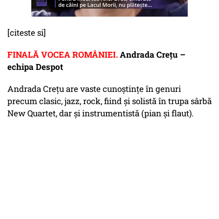
[citeste si]
FINALĂ VOCEA ROMÂNIEI.
Andrada Creţu –
echipa Despot
Andrada Creţu are vaste cunoştinţe în genuri
precum clasic, jazz, rock, fiind şi solistă în trupa sârbă
New Quartet, dar şi instrumentistă (pian şi flaut).