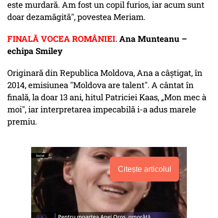
este murdară. Am fost un copil furios, iar acum sunt
doar dezamăgită", povestea Meriam.
FINALĂ VOCEA ROMÂNIEI.
Ana Munteanu –
echipa Smiley
Originară din Republica Moldova, Ana a câştigat, în
2014, emisiunea "Moldova are talent". A cântat în
finală, la doar 13 ani, hitul Patriciei Kaas, „Mon mec à
moi", iar interpretarea impecabilă i-a adus marele
premiu.
Citește articolul