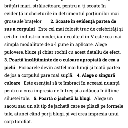
brăţări mari, strălucitoare, pentru a-ţi scoate în
evidenţă încheieturile în detrimentul porţiunilor mai
grose ale braţelor.
2. Scoate în evidenţă partea de
sus a corpului
Este cel mai folosit truc de celebrităţi şi
cei din industria modei, iar decolteul în V este cea mai
simplă modalitate de a-l pune în aplicare. Alege
pulovere, bluze şi chiar rochii cu acest detaliu de efect.
3. Poartă încălţăminte de o culoare apropiată de cea a
pielii
Picioarele devin astfel mai lungi şi toată partea
de jos a corpului pare mai suplă.
4. Alege o singură
culoare
Este esenţial să te îmbraci în aceeaşi nuanţă
pentru a crea impresia de întreg şi a adăuga înălţime
siluetei tale.
5. Poartă o jachetă la blugi
Alege un
sacou sau un alt tip de jachetă care se pliază pe formele
tale, atunci când porţi blugi, şi vei crea impresia unui
corp tonifiat.