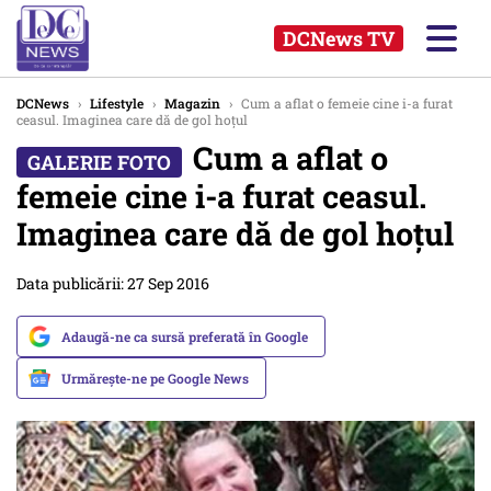
DCNews TV
DCNews
›
Lifestyle
›
Magazin
›
Cum a aflat o femeie cine i-a furat
ceasul. Imaginea care dă de gol hoțul
Cum a aflat o
femeie cine i-a furat ceasul.
Imaginea care dă de gol hoțul
Data publicării: 27 Sep 2016
Adaugă-ne ca sursă preferată în Google
Urmărește-ne pe Google News