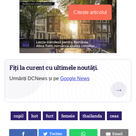
Citește articolul
Fiți la curent cu ultimele noutăți.
Urmăriți DCNews și pe
Google News
→
copil
hot
furt
femeie
thailanda
ceas
Twitter
Email