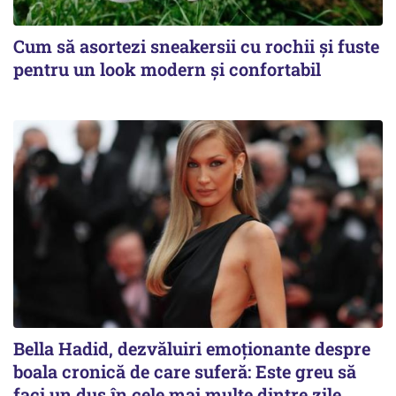
Cum să asortezi sneakersii cu rochii și fuste
pentru un look modern și confortabil
Bella Hadid, dezvăluiri emoționante despre
boala cronică de care suferă: Este greu să
faci un duș în cele mai multe dintre zile