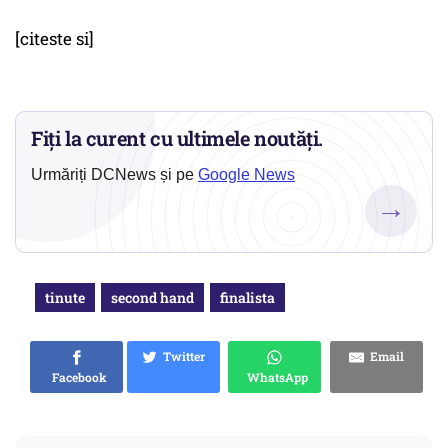
[citeste si]
Fiți la curent cu ultimele noutăți.
Urmăriți DCNews și pe
Google News
→
tinute
second hand
finalista
Twitter
Email
Facebook
WhatsApp