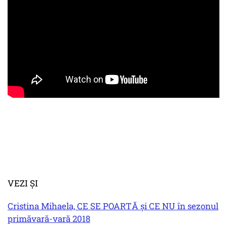
VEZI ȘI
Cristina Mihaela, CE SE POARTĂ și CE NU în sezonul
primăvară-vară 2018