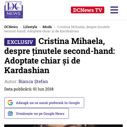
DCNews TV
DCNews
›
Lifestyle
›
Modă
›
Cristina Mihaela, despre ținutele
second-hand: Adoptate chiar și de Kardashian
Cristina Mihaela,
despre ținutele second-hand:
Adoptate chiar și de
Kardashian
Autor:
Bianca Ştefan
Data publicării: 01 Iun 2018
Adaugă-ne ca sursă preferată în Google
Urmărește-ne pe Google News