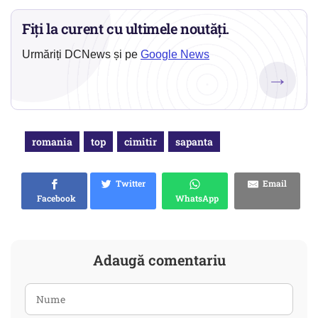
Fiți la curent cu ultimele noutăți.
Urmăriți DCNews și pe
Google News
→
romania
top
cimitir
sapanta
Twitter
Email
Facebook
WhatsApp
Adaugă comentariu