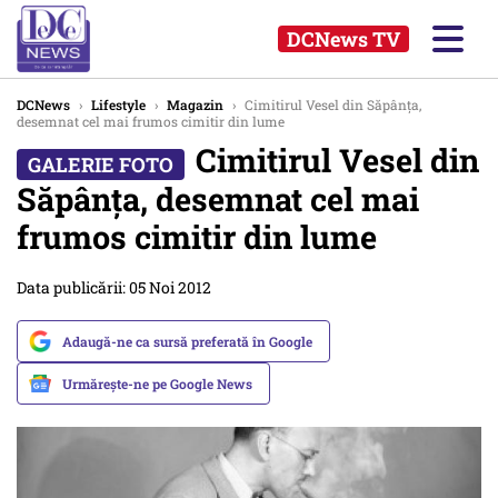
DCNews TV
DCNews
›
Lifestyle
›
Magazin
›
Cimitirul Vesel din Săpânța,
desemnat cel mai frumos cimitir din lume
Cimitirul Vesel din
Săpânța, desemnat cel mai
frumos cimitir din lume
Data publicării: 05 Noi 2012
Adaugă-ne ca sursă preferată în Google
Urmărește-ne pe Google News