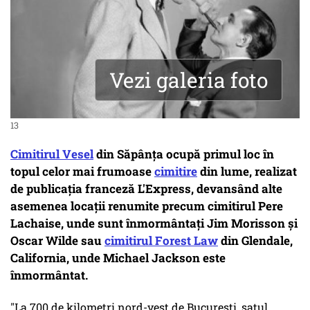
Vezi galeria foto
13
Cimitirul Vesel
din Săpânța ocupă primul loc în
topul celor mai frumoase
cimitire
din lume, realizat
de publicația franceză L'Express, devansând alte
asemenea locații renumite precum cimitirul Pere
Lachaise, unde sunt înmormântați Jim Morisson și
Oscar Wilde sau
cimitirul Forest Law
din Glendale,
California, unde Michael Jackson este
înmormântat.
"La 700 de kilometri nord-vest de București, satul