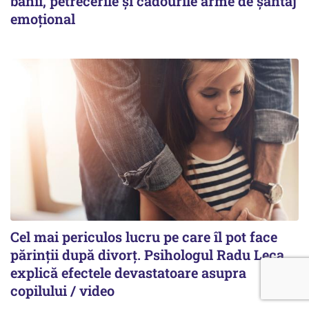
banii, petrecerile și cadourile arme de șantaj
emoțional
Cel mai periculos lucru pe care îl pot face
părinții după divorț. Psihologul Radu Leca
explică efectele devastatoare asupra
copilului / video