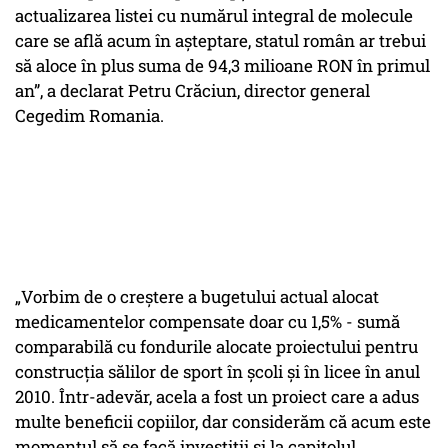
actualizarea listei cu numărul integral de molecule
care se află acum în aşteptare, statul român ar trebui
să aloce în plus suma de 94,3 milioane RON în primul
an”, a declarat Petru Crăciun, director general
Cegedim Romania.
„Vorbim de o creştere a bugetului actual alocat
medicamentelor compensate doar cu 1,5% - sumă
comparabilă cu fondurile alocate proiectului pentru
construcţia sălilor de sport în şcoli şi în licee în anul
2010. Într-adevăr, acela a fost un proiect care a adus
multe beneficii copiilor, dar considerăm că acum este
momentul să se facă investiţii şi la capitolul