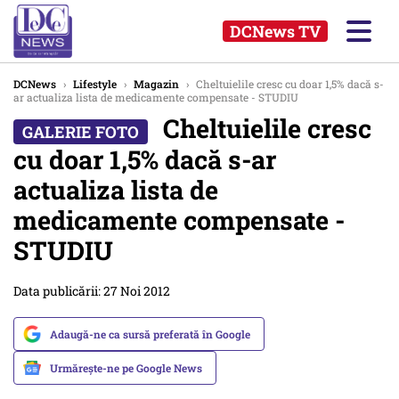
DCNews TV
DCNews
›
Lifestyle
›
Magazin
›
Cheltuielile cresc cu doar 1,5% dacă s-
ar actualiza lista de medicamente compensate - STUDIU
Cheltuielile cresc
cu doar 1,5% dacă s-ar
actualiza lista de
medicamente compensate -
STUDIU
Data publicării: 27 Noi 2012
Adaugă-ne ca sursă preferată în Google
Urmărește-ne pe Google News