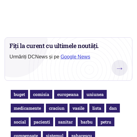
Fiți la curent cu ultimele noutăți.
Urmăriți DCNews și pe
Google News
→
buget
comisia
europeana
uniunea
medicamente
craciun
vasile
lista
dan
social
pacienti
sanitar
barbu
petru
compensate
sistemul
zaharescu