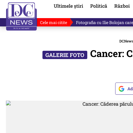
Ultimele știri
Politică
Război
Cele mai citite
Răzvan Dumitrescu îi cere scuze
DCNew
Cancer: C
Ad