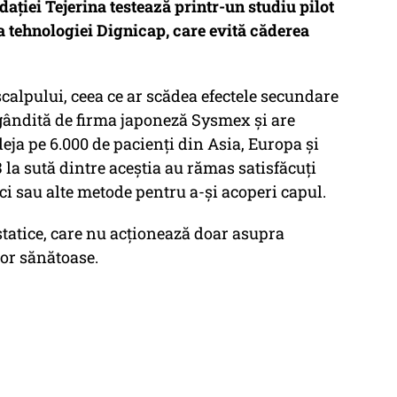
ției Tejerina testează printr-un studiu pilot
ța tehnologiei Dignicap, care evită căderea
calpului, ceea ce ar scădea efectele secundare
 gândită de firma japoneză Sysmex și are
deja pe 6.000 de pacienți din Asia, Europa și
3 la sută dintre aceștia au rămas satisfăcuți
ci sau alte metode pentru a-și acoperi capul.
statice, care nu acționează doar asupra
lor sănătoase.