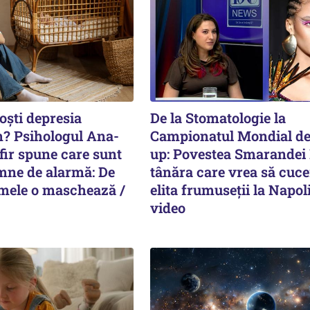
ști depresia
De la Stomatologie la
? Psihologul Ana-
Campionatul Mondial d
ir spune care sunt
up: Povestea Smarandei
mne de alarmă: De
tânăra care vrea să cuc
mele o maschează /
elita frumuseții la Napoli
video