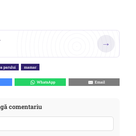
.
→
a parului
mamar
WhatsApp
Email
gă comentariu