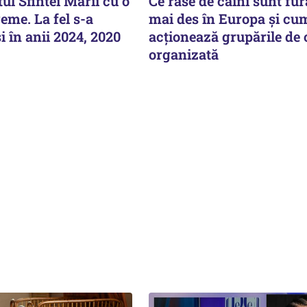
ul Sfintei Marii cu o
Ce rase de câini sunt fur
eme. La fel s-a
mai des în Europa și cu
i în anii 2024, 2020
acționează grupările de
organizată