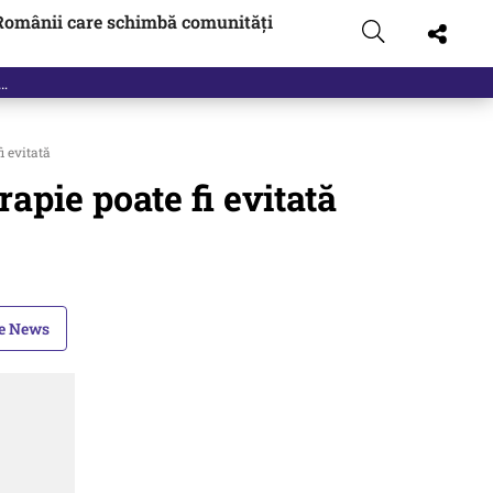
Românii care schimbă comunități
i evitată
apie poate fi evitată
le News