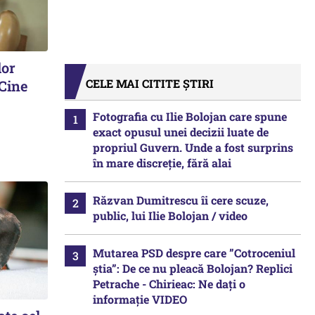
lor
CELE MAI CITITE ȘTIRI
 Cine
Fotografia cu Ilie Bolojan care spune
exact opusul unei decizii luate de
propriul Guvern. Unde a fost surprins
în mare discreție, fără alai
Răzvan Dumitrescu îi cere scuze,
public, lui Ilie Bolojan / video
Mutarea PSD despre care ”Cotroceniul
știa”: De ce nu pleacă Bolojan? Replici
Petrache - Chirieac: Ne dați o
informație VIDEO