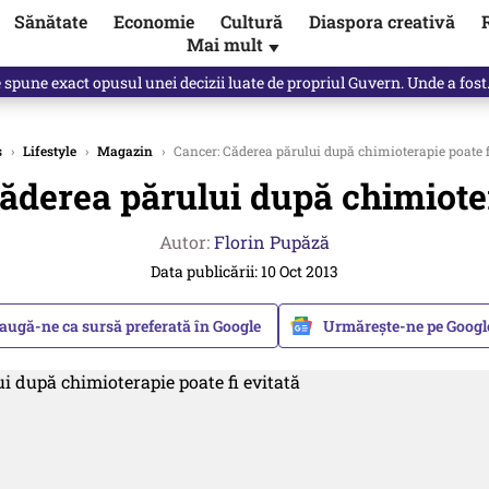
Sănătate
Economie
Cultură
Diaspora creativă
Mai mult
▼
, public, lui Ilie Bolojan / video
s
›
Lifestyle
›
Magazin
›
Cancer: Căderea părului după chimioterapie poate f
ăderea părului după chimioter
Autor:
Florin Pupăză
Data publicării: 10 Oct 2013
augă-ne ca sursă preferată în Google
Urmărește-ne pe Goog