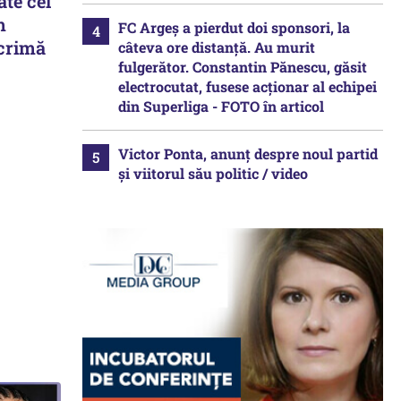
ate cel
m
FC Argeș a pierdut doi sponsori, la
 crimă
câteva ore distanță. Au murit
fulgerător. Constantin Pănescu, găsit
electrocutat, fusese acționar al echipei
din Superliga - FOTO în articol
Victor Ponta, anunț despre noul partid
și viitorul său politic / video