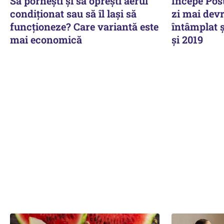
Să pornești și să oprești aerul
Începe Post
condiționat sau să îl lași să
zi mai devr
funcționeze? Care variantă este
întâmplat ș
mai economică
și 2019