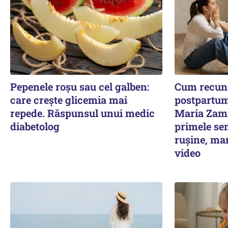
Pepenele roșu sau cel galben:
Cum recuno
care crește glicemia mai
postpartum
repede. Răspunsul unui medic
Maria Zamf
diabetolog
primele se
rușine, ma
video