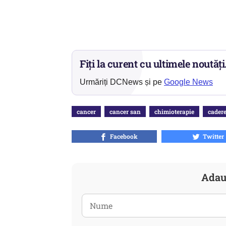
Fiți la curent cu ultimele noutăți
Urmăriți DCNews și pe
Google News
cancer
cancer san
chimioterapie
cadere
Facebook
Twitter
Adau