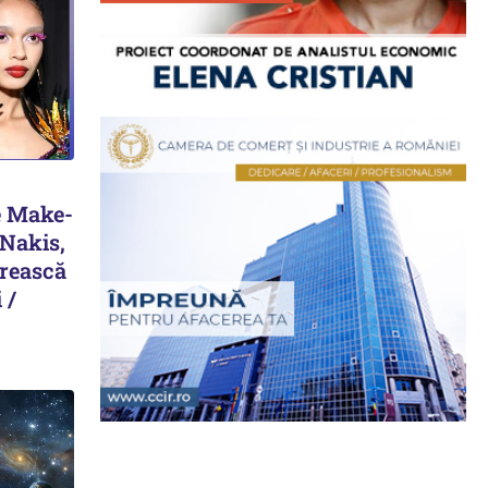
e Make-
 Nakis,
erească
 /