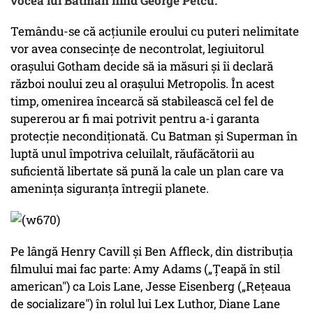
vocea lui Batman fiind George Petcu.
Temându-se că acţiunile eroului cu puteri nelimitate
vor avea consecinţe de necontrolat, legiuitorul
oraşului Gotham decide să ia măsuri şi îi declară
război noului zeu al oraşului Metropolis. În acest
timp, omenirea încearcă să stabilească cel fel de
supererou ar fi mai potrivit pentru a-i garanta
protecţie necondiţionată. Cu Batman şi Superman în
luptă unul împotriva celuilalt, răufăcătorii au
suficientă libertate să pună la cale un plan care va
ameninţa siguranţa întregii planete.
Pe lângă Henry Cavill şi Ben Affleck, din distribuţia
filmului mai fac parte: Amy Adams („Ţeapă în stil
american") ca Lois Lane, Jesse Eisenberg („Reţeaua
de socializare") în rolul lui Lex Luthor, Diane Lane