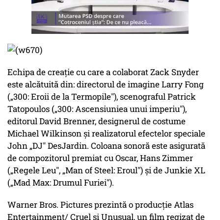
Echipa de creaţie cu care a colaborat Zack Snyder
este alcătuită din: directorul de imagine Larry Fong
(„300: Eroii de la Termopile"), scenograful Patrick
Tatopoulos („300: Ascensiuniea unui imperiu"),
editorul David Brenner, designerul de costume
Michael Wilkinson şi realizatorul efectelor speciale
John „DJ" DesJardin. Coloana sonoră este asigurată
de compozitorul premiat cu Oscar, Hans Zimmer
(„Regele Leu", „Man of Steel: Eroul") şi de Junkie XL
(„Mad Max: Drumul Furiei").
Warner Bros. Pictures prezintă o producţie Atlas
Entertainment/ Cruel şi Unusual, un film regizat de