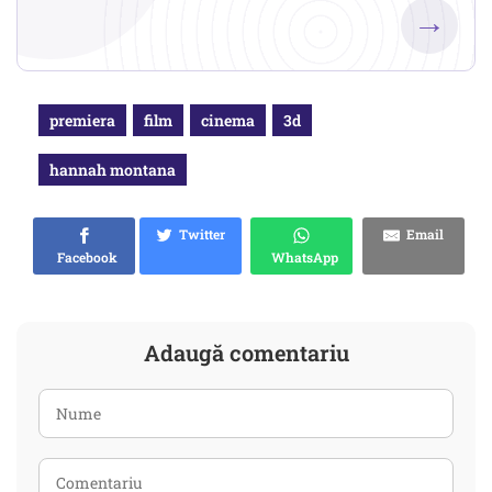
→
premiera
film
cinema
3d
hannah montana
Twitter
Email
Facebook
WhatsApp
Adaugă comentariu