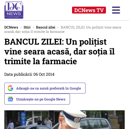
DCNews TV
DCNews
›
Stiri
›
Bancul zilei
›
BANCUL ZILEI: Un polițist vine seara
acasă, dar soția îl trimite la farmacie
BANCUL ZILEI: Un polițist
vine seara acasă, dar soția îl
trimite la farmacie
Data publicării: 06 Oct 2014
Adaugă-ne ca sursă preferată în Google
Urmărește-ne pe Google News