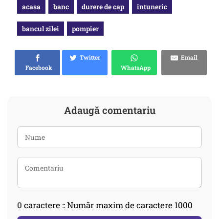
acasa
banc
durere de cap
intuneric
bancul zilei
pompier
Twitter
Email
Facebook
WhatsApp
Adaugă comentariu
0
caractere :: Număr maxim de caractere 1000