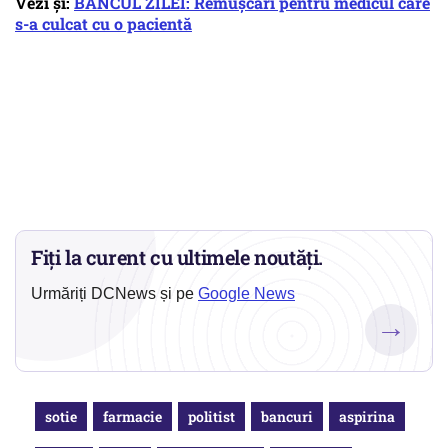
Vezi și:
BANCUL ZILEI: Remușcări pentru medicul care
s-a culcat cu o pacientă
Fiți la curent cu ultimele noutăți.
Urmăriți DCNews și pe
Google News
→
sotie
farmacie
politist
bancuri
aspirina