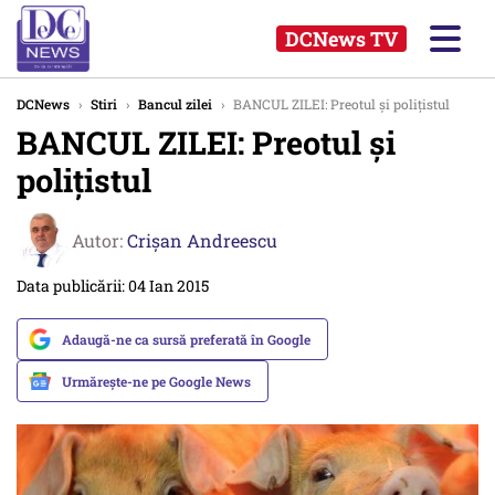
DCNews TV
DCNews
›
Stiri
›
Bancul zilei
›
BANCUL ZILEI: Preotul și polițistul
BANCUL ZILEI: Preotul și
polițistul
Autor:
Crişan Andreescu
Data publicării: 04 Ian 2015
Adaugă-ne ca sursă preferată în Google
Urmărește-ne pe Google News