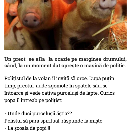
Un preot se afla la ocazie pe marginea drumului,
când, la un moment dat oprește o mașină de politie.
Polițistul de la volan îl invită să urce. După puțin
timp, preotul aude zgomote în spatele său, se
întoarce și vede cațiva purceluși de lapte. Curios
popa îl intreab pe polițist:
- Unde duci purcelușii ăștia??
Polistul să para spiritual, răspunde la mișto:
- La școala de popi!!!