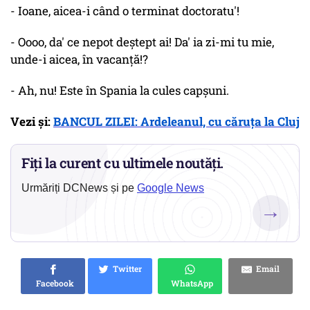
- Ioane, aicea-i când o terminat doctoratu'!
- Oooo, da' ce nepot deștept ai! Da' ia zi-mi tu mie,
unde-i aicea, în vacanță!?
- Ah, nu! Este în Spania la cules capșuni.
Vezi și:
BANCUL ZILEI: Ardeleanul, cu căruța la Cluj
Fiți la curent cu ultimele noutăți.
Urmăriți DCNews și pe
Google News
→
Twitter
Email
Facebook
WhatsApp