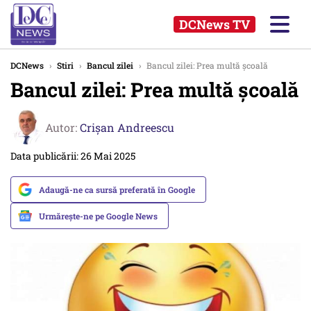
DCNews TV
DCNews
›
Stiri
›
Bancul zilei
›
Bancul zilei: Prea multă școală
Bancul zilei: Prea multă școală
Autor:
Crişan Andreescu
Data publicării: 26 Mai 2025
Adaugă-ne ca sursă preferată în Google
Urmărește-ne pe Google News