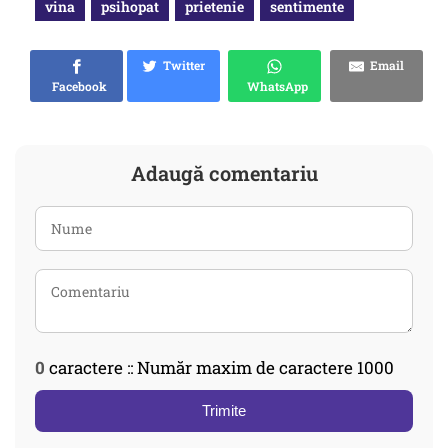
vina
psihopat
prietenie
sentimente
Twitter
Email
Facebook
WhatsApp
Adaugă comentariu
0
caractere :: Număr maxim de caractere 1000
Trimite