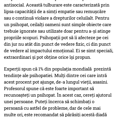
antisocial. Această tulburare este caracterizată prin
lipsa capacităţii de a simţi empatie sau remuşcăre
sau o continuă violare a drepturilor celuilalt. Pentru
un psihopat, ceilalţi oameni sunt simple obiecte care
trebuie ignorate sau utilizate doar pentru a-şi atinge
propriile scopuri. Psihopaţii pot să îi afecteze pe cei
din jur nu atât din punct de vedere fizic, ci din punct
de vedere al impactului emoţional. Ei se simt speciali,
extraordinari şi pot obţine orice îşi propun.
Experţii spun că 1% din populaţia mondială prezintă
tendinţe ale psihopatiei. Mulţi dintre cei care intră
acest procent pot ajunge, de-a lungul vieţii, asasini.
Profesorul spune că este foarte important să
recunoaşteţi un psihopat. În acest caz, cereţi ajutorul
unei persoane. Puteţi încerca să schimbaţi o
persoană cu astfel de probleme, dar de cele mai
multe ori, este recomandat să părăsiţi acestă diadă