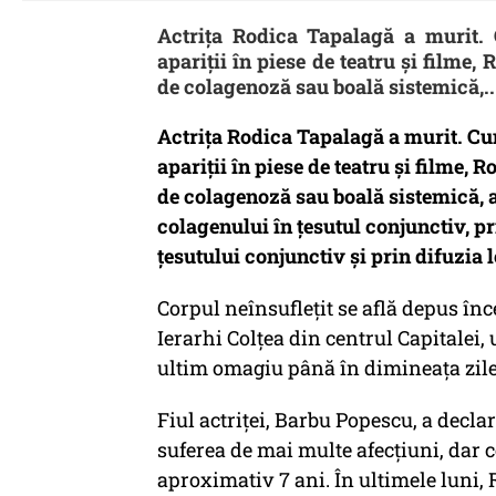
Actriţa Rodica Tapalagă a murit. 
apariţii în piese de teatru şi filme,
de colagenoză sau boală sistemică,..
Actriţa Rodica Tapalagă a murit. Cu
apariţii în piese de teatru şi filme, 
de colagenoză sau boală sistemică, a
colagenului în țesutul conjunctiv, p
țesutului conjunctiv și prin difuzia l
Corpul neînsufleţit se află depus înc
Ierarhi Colţea din centrul Capitalei, 
ultim omagiu până în dimineaţa zile
Fiul actriţei, Barbu Popescu, a declar
suferea de mai multe afecţiuni, dar c
aproximativ 7 ani. În ultimele luni, 