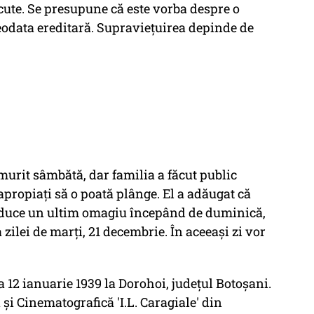
ute. Se presupune că este vorba despre o
eodata ereditară. Supraviețuirea depinde de
 murit sâmbătă, dar familia a făcut public
apropiaţi să o poată plânge. El a adăugat că
ot aduce un ultim omagiu începând de duminică,
 zilei de marţi, 21 decembrie. În aceeaşi zi vor
 12 ianuarie 1939 la Dorohoi, judeţul Botoşani.
 şi Cinematografică 'I.L. Caragiale' din