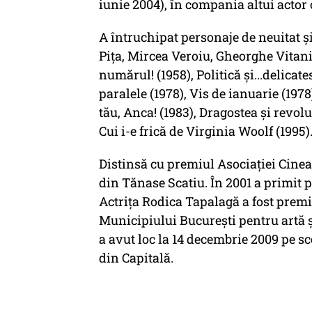
iunie 2004), în compania altui actor 
A întruchipat personaje de neuitat ş
Piţa, Mircea Veroiu, Gheorghe Vitanid
numărul! (1958), Politică şi...delicate
paralele (1978), Vis de ianuarie (1978)
tău, Anca! (1983), Dragostea şi revolu
Cui i-e frică de Virginia Woolf (1995)
Distinsă cu premiul Asociaţiei Cine
din Tănase Scatiu. În 2001 a primit 
Actriţa Rodica Tapalagă a fost premi
Municipiului Bucureşti pentru artă şi
a avut loc la 14 decembrie 2009 pe s
din Capitală.