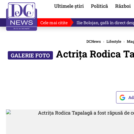
Ultimele știri
Politică
Război
Cele mai citite
Ilie Bolojan, gafă în direct de
DCNews
›
Lifestyle
›
Mag
Actriţa Rodica T
Ad