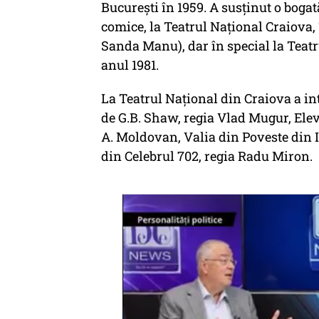
Bucureşti în 1959. A susţinut o bogată
comice, la Teatrul Naţional Craiova,
Sanda Manu), dar în special la Teatr
anul 1981.
La Teatrul Naţional din Craiova a int
de G.B. Shaw, regia Vlad Mugur, Ele
A. Moldovan, Valia din Poveste din I
din Celebrul 702, regia Radu Miron.