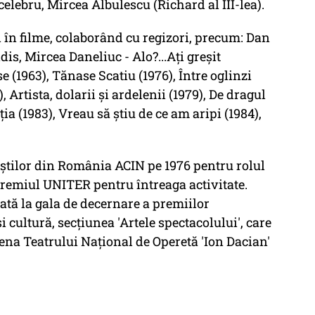
celebru, Mircea Albulescu (Richard al III-lea).
i în filme, colaborând cu regizori, precum: Dan
is, Mircea Daneliuc - Alo?...Aţi greşit
se (1963), Tănase Scatiu (1976), Între oglinzi
, Artista, dolarii şi ardelenii (1979), De dragul
ţia (1983), Vreau să ştiu de ce am aripi (1984),
.
aştilor din România ACIN pe 1976 pentru rolul
premiul UNITER pentru întreaga activitate.
ată la gala de decernare a premiilor
 cultură, secţiunea 'Artele spectacolului', care
cena Teatrului Naţional de Operetă 'Ion Dacian'