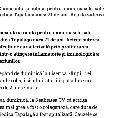
Cunoscută şi iubită pentru numeroasele sale
 Rodica Tapalagă avea 71 de ani. Actrița suferea
.
noscută şi iubită pentru numeroasele sale
Rodica Tapalagă avea 71 de ani. Actrița suferea
fecțiune caracterizată prin proliferarea
rintr-o atingere inflamatorie și imunologică a
eziunilor.
epând de duminică la Biserica Sfinţii Trei
unde colegii şi admiratorii îi pot aduce un
i de 21 decembrie.
at, duminică, la Realitatea TV, că actriţa
ea mai grea a fost o colagenoză, care dura de
Rodica Tapalagă a fost spitalizată. Cauzele ce