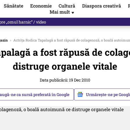
Sănătate
Economie
Cultură
Diaspora creativă
Mai mult
▼
spre „omul harnic“ / video
azin
›
Actriţa Rodica Tapalagă a fost răpusă de colagenoză, o boală autoimună
apalagă a fost răpusă de cola
distruge organele vitale
Data publicării: 19 Dec 2010
augă-ne ca sursă preferată în Google
Urmărește-ne pe Goog