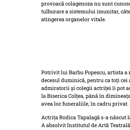
provoacă colagenoza nu sunt cunosc
tulburare a sistemului imunitar, cât
atingerea organelor vitale.
Potrivit lui Barbu Popescu, artista a
decesul duminică, pentru ca toţi cei 
admiratorii şi colegii actriţei îi p
la Biserica Colţea, până în dimineaţa
avea loc funeraliile, în cadru privat.
Actriţa Rodica Tapalagă s-a născut la
A absolvit Institutul de Artă Teatrală