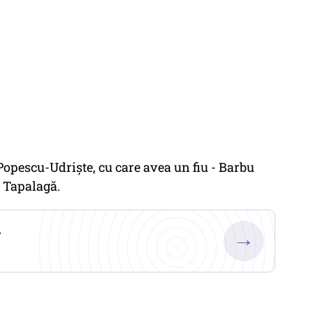
 Popescu-Udrişte, cu care avea un fiu - Barbu
n Tapalagă.
.
→