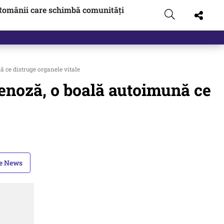
Românii care schimbă comunități
 ce distruge organele vitale
genoză, o boală autoimună ce
le News