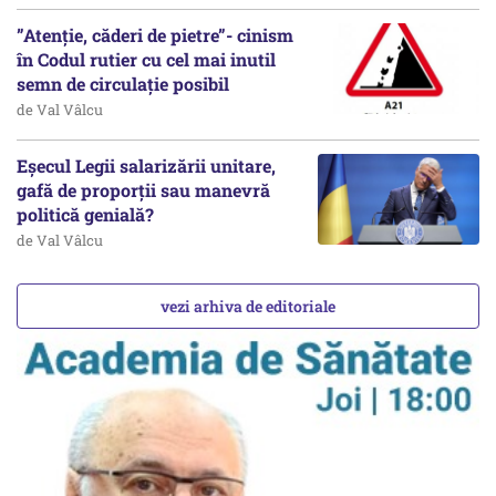
”Atenție, căderi de pietre”- cinism
în Codul rutier cu cel mai inutil
semn de circulație posibil
de Val Vâlcu
Eșecul Legii salarizării unitare,
gafă de proporții sau manevră
politică genială?
de Val Vâlcu
vezi arhiva de editoriale